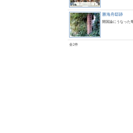
勝海舟邸跡
開国論にうなった
全2件