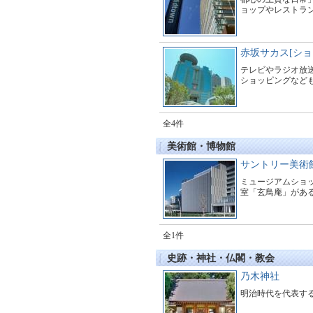
ョップやレストラ
赤坂サカス[ショ
テレビやラジオ放送
ショッピングなど
全4件
美術館・博物館
サントリー美術館
ミュージアムショップ
室「玄鳥庵」があ
全1件
史跡・神社・仏閣・教会
乃木神社
明治時代を代表す