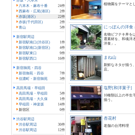
赤坂・六本木
植物園をテーマと
六本木・麻布十番
24件
西麻布・広尾(港区)
2件
赤坂(港区)
22件
赤坂(千代田区)
2件
にっぽんの洋食 
青山
5件
名物ビフテキ丼を
新宿駅周辺
選素材を、和魂洋
新宿駅南口(渋谷区)
1件
洋食」。
新宿駅南口(新宿区)
4件
新宿駅東口
9件
まね山
新宿駅西口
16件
新鮮なネタが揃う
新宿御苑・四谷
店。
新宿御苑・四谷
7件
信濃町・新宿御苑
3件
塩野[和洋菓子]
高田馬場・早稲田
高田馬場・早稲田
5件
10種類以上の半生
高田馬場・大久保
1件
揃う。
早稲田・神楽坂
14件
新宿区
0件
杏花村
渋谷駅周辺
渋谷駅周辺
30件
老舗の台湾料理
渋谷駅周辺
12件