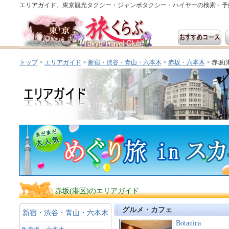
エリアガイド。東京観光タクシー・ジャンボタクシー・ハイヤーの検索・予
トップ
>
エリアガイド
>
新宿・渋谷・青山・六本木
>
赤坂・六本木
> 赤坂(
赤坂(港区)のエリアガイド
グルメ・カフェ
新宿・渋谷・青山・六本木
Botanica