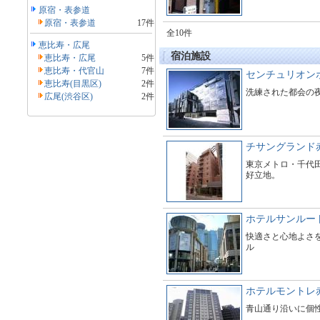
原宿・表参道
原宿・表参道
17件
全10件
恵比寿・広尾
宿泊施設
恵比寿・広尾
5件
恵比寿・代官山
7件
センチュリオン
恵比寿(目黒区)
2件
洗練された都会の
広尾(渋谷区)
2件
チサングランド
東京メトロ・千代
好立地。
ホテルサンルー
快適さと心地よさ
ル
ホテルモントレ
青山通り沿いに個