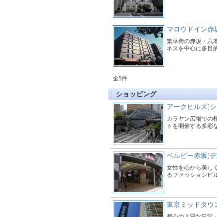
マロウドイン赤
繁華街の赤坂・六
ネスを中心に多目
全5件
ショッピング
アークヒルズ[シ
カラヤン広場での
トを開催する多彩
ベルビー赤坂[
女性を心から美し
るファッションビ
東京ミッドタウン
都心の上質な日常」