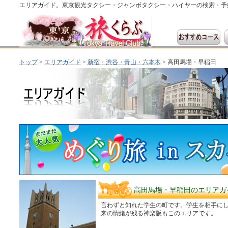
エリアガイド。東京観光タクシー・ジャンボタクシー・ハイヤーの検索・予
トップ
>
エリアガイド
>
新宿・渋谷・青山・六本木
> 高田馬場・早稲田
高田馬場・早稲田のエリアガ
言わずと知れた学生の町です。学生を相手に
来の情緒が残る神楽阪もこのエリアです。