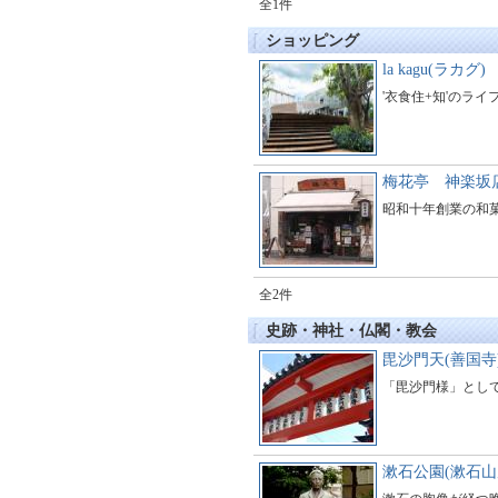
全1件
ショッピング
la kagu(ラカグ)
'衣食住+知'のライ
梅花亭 神楽坂
昭和十年創業の和
全2件
史跡・神社・仏閣・教会
毘沙門天(善国寺
「毘沙門様」とし
漱石公園(漱石山