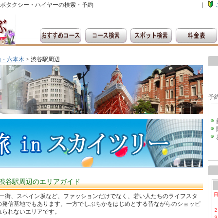
ボタクシー・ハイヤーの検索・予約
|
山・六本木
> 渋谷駅周辺
渋谷駅周辺のエリアガイド
ンター街、スペイン坂など、ファッションだけでなく、若い人たちのライフスタ
の発信基地でもあります。一方でしぶちかをはじめとする昔ながらのショッピ
2
れられないエリアです。
9