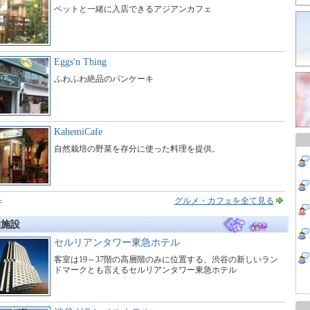
ペットと一緒に入店できるアジアンカフェ
Eggs'n Thing
ふわふわ絶品のパンケーキ
KahemiCafe
自然栽培の野菜を存分に使った料理を提供。
グルメ・カフェを全て見る
件
泊施設
セルリアンタワー東急ホテル
客室は19～37階の高層階のみに位置する、渋谷の新しいラン
ドマークとも言えるセルリアンタワー東急ホテル