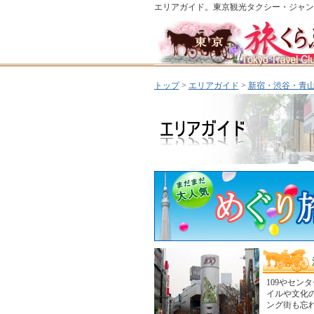
エリアガイド。東京観光タクシー・ジャン
トップ
>
エリアガイド
>
新宿・渋谷・青
109やセ
イルや文化
ング街も忘