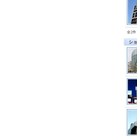
全2件
シ