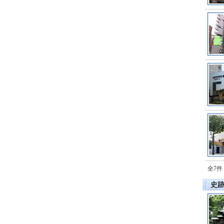
全7件
史