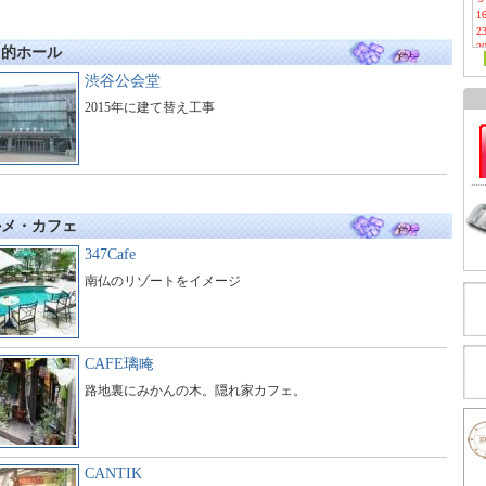
1
2
3
目的ホール
渋谷公会堂
2015年に建て替え工事
ルメ・カフェ
347Cafe
南仏のリゾートをイメージ
CAFE璃唵
路地裏にみかんの木。隠れ家カフェ。
CANTIK