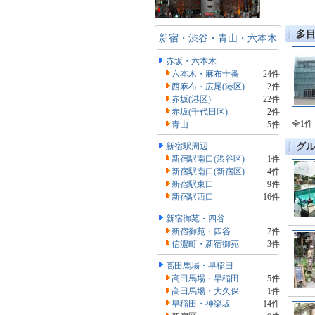
多
新宿・渋谷・青山・六本木
赤坂・六本木
六本木・麻布十番
24件
西麻布・広尾(港区)
2件
赤坂(港区)
22件
赤坂(千代田区)
2件
全1件
青山
5件
新宿駅周辺
グ
新宿駅南口(渋谷区)
1件
新宿駅南口(新宿区)
4件
新宿駅東口
9件
新宿駅西口
16件
新宿御苑・四谷
新宿御苑・四谷
7件
信濃町・新宿御苑
3件
高田馬場・早稲田
高田馬場・早稲田
5件
高田馬場・大久保
1件
早稲田・神楽坂
14件