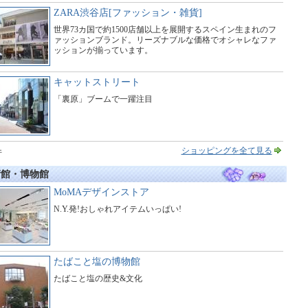
ZARA渋谷店[ファッション・雑貨]
世界73カ国で約1500店舗以上を展開するスペイン生まれのフ
ァッションブランド。リーズナブルな価格でオシャレなファ
ッションが揃っています。
キャットストリート
「裏原」ブームで一躍注目
ショッピングを全て見る
件
術館・博物館
MoMAデザインストア
N.Y.発!おしゃれアイテムいっぱい!
たばこと塩の博物館
たばこと塩の歴史&文化