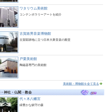
ワタリウム美術館
コンテンポラリーアートを紹介
古賀政男音楽博物館
古賀邸跡地に立つ日本大衆音楽の殿堂
戸栗美術館
陶磁器専門の美術館
美術館・博物館を全て見る
跡・神社・仏閣・教会
代々木八幡宮
緑豊かな鎮守の森