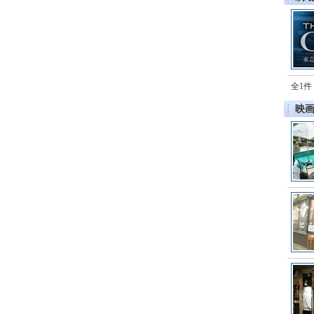
全1件
映