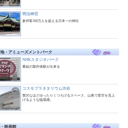
明治神宮
参拝客300万人を超える日本一の神社
園地・アミューズメントパーク
NHKスタジオパーク
番組の製作体験が出来る
コスモプラネタリウム渋谷
贅沢なほどゆったりくつろげるスペース、山奥で星空を見上
げるような臨場感。
場・映画館