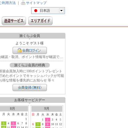
ご利用方法
|
サイトマップ
日本語
旅くらぶ会員
ようこそ ゲスト様
予約確認・取消、ポイント情報等が確認できます
旅くらぶ会員の特典
新規会員加入時に100ポイントプレゼント
貯めたポイントでキャッシュバックが可能
お得な情報を優先的にお知らせ 等々
お客様サービスデー
8月
9月
日
月
火
水
木
金
土
日
月
火
水
木
金
土
1
1
3
4
5
2
3
4
5
6
7
8
6
8
10
11
12
7
9
10
11
12
13
14
15