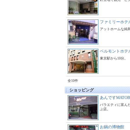
ファミリーホテ
アットホームな純
ベルモントホテ
東京駅から10分。
全10件
ショッピング
あんですMATOB
バラエティに富んだ
ぶ店。
お鍋の博物館