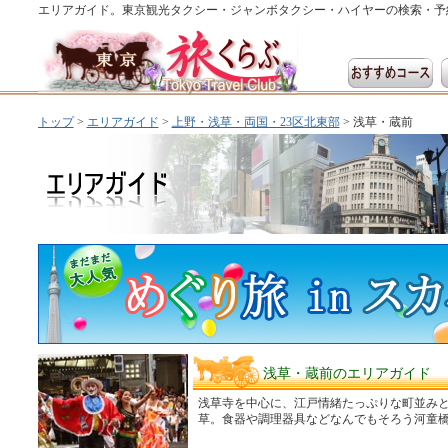
エリアガイド。東京観光タクシー・ジャンボタクシー・ハイヤーの検索・予
トップ
>
エリアガイド
>
上野・浅草・両国・23区北東部
> 浅草・蔵前
浅草・蔵前のエリアガイド
浅草寺を中心に、江戸情緒たっぷりな町並み
草。食器や調理器具などなんでもそろう河童