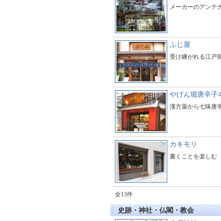
メーカーのアンテ
ふじ屋
受け継がれる江戸
やげん堀唐辛子
漢方薬から七味唐
カキモリ
書くことを楽しむ
全13件
史跡・神社・仏閣・教会