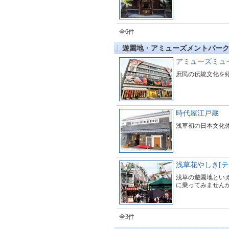
全6件
遊園地・アミューズメントパー
アミューズミュ
庶民の伝統文化を
時代屋江戸蔵
浅草初の日本文化
浅草花やしき[テ
浅草の遊園地とい
に乗ってみませんか
全3件