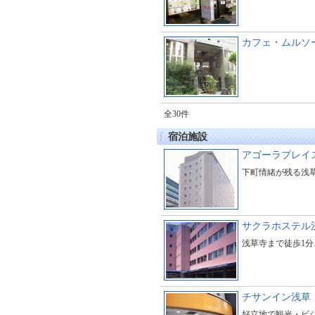
カフェ・ムルソ
全30件
宿泊施設
アゴーラプレイ
下町情緒が残る浅
サクラホステル
浅草寺まで徒歩1
チサンイン浅草
好立地で観光・ビ