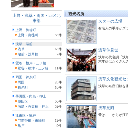
観光名所
上野・浅草・両国・23区北
東部
スターの広場
有名人の手形がズ
上野・御徒町
上野・御徒町
56件
浅草・蔵前
浅草
63件
浅草仲見世
蔵前・浅草橋
7件
浅草の代名詞「浅
末年始はたくさん
鶯谷・根岸・三ノ輪
鶯谷・根津・三ノ輪
11件
両国・錦糸町
浅草文化観光セ
両国
20件
浅草の名所旧跡を
錦糸町
10件
墨田区・向島・押上
墨田区
50件
向島・吾妻橋・押上
52件
浅草見附
昔はここからが江
江東区・亀戸
門前仲町・東陽町
12件
亀戸
9件