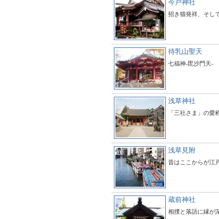
今戸神社
招き猫発祥、そし
待乳山聖天
七福神-毘沙門天-
浅草神社
「三社さま」の愛
浅草見附
昔はここからが江
蔵前神社
相撲と落語に縁が