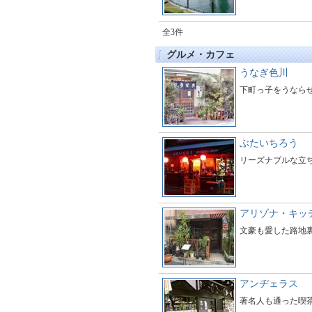
全3件
グルメ・カフェ
うなぎ色川
下町っ子をうなら
ぶたいちろう
リーズナブルな立
アリゾナ・キッ
文豪も愛した路地
アンヂェラス
著名人も通った喫