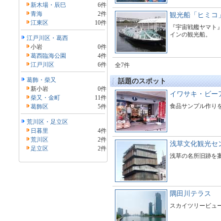
新木場・辰巳
6件
青海
2件
観光船「ヒミコ」
江東区
10件
『宇宙戦艦ヤマト
インの観光船。
江戸川区・葛西
小岩
0件
葛西臨海公園
4件
江戸川区
6件
全7件
葛飾・柴又
話題のスポット
新小岩
0件
イワサキ・ビー
柴又・金町
11件
食品サンプル作り
葛飾区
5件
荒川区・足立区
日暮里
4件
荒川区
2件
浅草文化観光セ
足立区
2件
浅草の名所旧跡を
隅田川テラス
スカイツリービュ