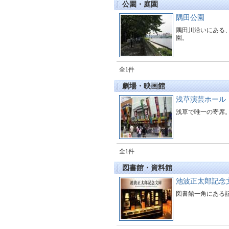
公園・庭園
隅田公園
隅田川沿いにある
園。
全1件
劇場・映画館
浅草演芸ホール
浅草で唯一の寄席
全1件
図書館・資料館
池波正太郎記念
図書館一角にある