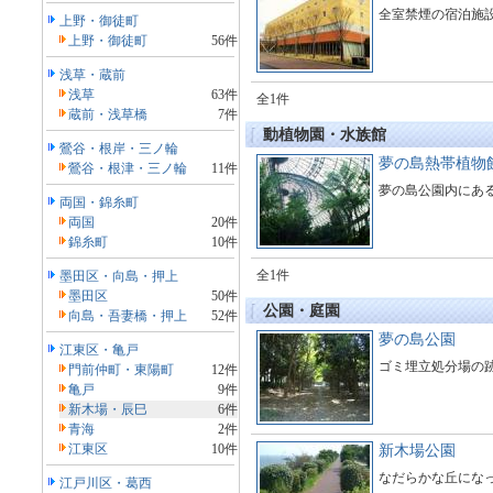
全室禁煙の宿泊施
上野・御徒町
上野・御徒町
56件
浅草・蔵前
浅草
63件
全1件
蔵前・浅草橋
7件
動植物園・水族館
鶯谷・根岸・三ノ輪
夢の島熱帯植物
鶯谷・根津・三ノ輪
11件
夢の島公園内にあ
両国・錦糸町
両国
20件
錦糸町
10件
全1件
墨田区・向島・押上
墨田区
50件
公園・庭園
向島・吾妻橋・押上
52件
夢の島公園
江東区・亀戸
ゴミ埋立処分場の
門前仲町・東陽町
12件
亀戸
9件
新木場・辰巳
6件
青海
2件
江東区
10件
新木場公園
なだらかな丘にな
江戸川区・葛西