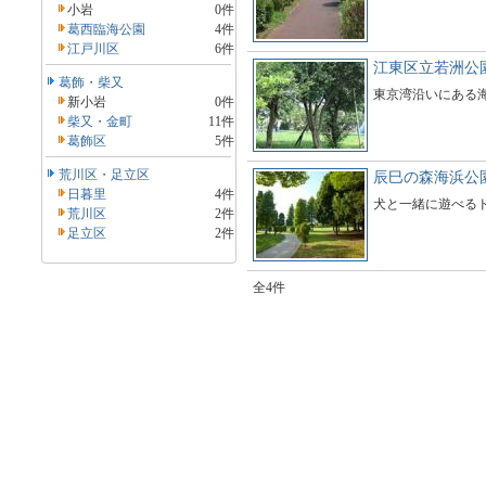
小岩
0件
葛西臨海公園
4件
江戸川区
6件
江東区立若洲公
葛飾・柴又
東京湾沿いにある
新小岩
0件
柴又・金町
11件
葛飾区
5件
荒川区・足立区
辰巳の森海浜公
日暮里
4件
犬と一緒に遊べる
荒川区
2件
足立区
2件
全4件