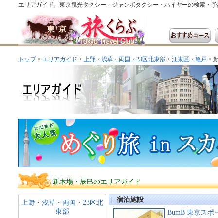
エリアガイド。東京観光タクシー・ジャンボタクシー・ハイヤーの検索・予
トップ
>
エリアガイド
>
上野・浅草・両国・23区北東部
>
江東区・亀戸
> 
新木場・辰巳のエリアガイド
宿泊施設
上野・浅草・両国・23区北
東部
BumB 東京ス