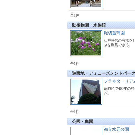
全1件
動植物園・水族館
堀切菖蒲園
江戸時代の有様をし
ぶを鑑賞できる。
全1件
遊園地・アミューズメントパー
プラネターリア
葛飾区で405年の
ム。
全1件
公園・庭園
都立水元公園