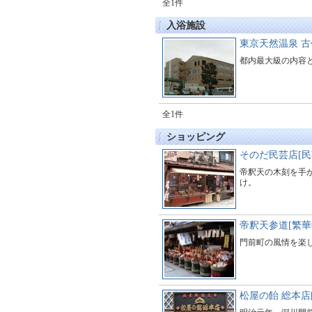
全1件
入浴施設
東京天然温泉 古
都内最大級の内容
全1件
ショッピング
そのだ民芸店[民
帝釈天の木刻を手
け。
帝釈天参道[繁華
門前町の風情を楽
松屋の飴 総本店