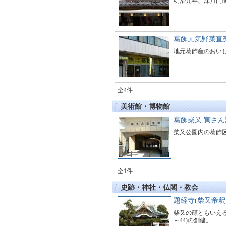
明治元年、深川門
葛飾元気野菜直
地元葛飾産のおい
全4件
美術館・博物館
葛飾柴又 寅さ
柴又公園内の葛飾
全1件
史跡・神社・仏閣・教会
題経寺(柴又帝釈
柴又の顔ともいえる
～44)の創建。