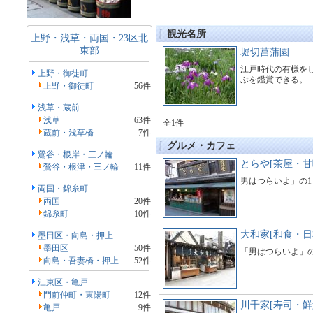
観光名所
上野・浅草・両国・23区北
東部
堀切菖蒲園
江戸時代の有様をし
上野・御徒町
ぶを鑑賞できる。
上野・御徒町
56件
浅草・蔵前
浅草
63件
全1件
蔵前・浅草橋
7件
グルメ・カフェ
鶯谷・根岸・三ノ輪
とらや[茶屋・甘
鶯谷・根津・三ノ輪
11件
男はつらいよ」の1
両国・錦糸町
両国
20件
錦糸町
10件
大和家[和食・日
墨田区・向島・押上
墨田区
50件
「男はつらいよ」
向島・吾妻橋・押上
52件
江東区・亀戸
門前仲町・東陽町
12件
川千家[寿司・鮮
亀戸
9件