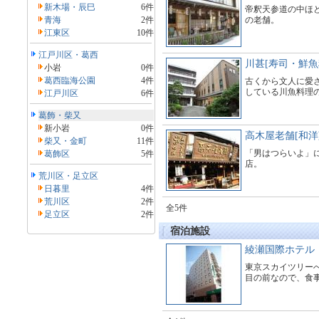
新木場・辰巳
6件
帝釈天参道の中ほ
青海
2件
の老舗。
江東区
10件
江戸川区・葛西
川甚[寿司・鮮魚
小岩
0件
葛西臨海公園
4件
古くから文人に愛
している川魚料理
江戸川区
6件
葛飾・柴又
新小岩
0件
高木屋老舗[和洋
柴又・金町
11件
「男はつらいよ」
葛飾区
5件
店。
荒川区・足立区
日暮里
4件
荒川区
2件
全5件
足立区
2件
宿泊施設
綾瀬国際ホテル
東京スカイツリー
目の前なので、食