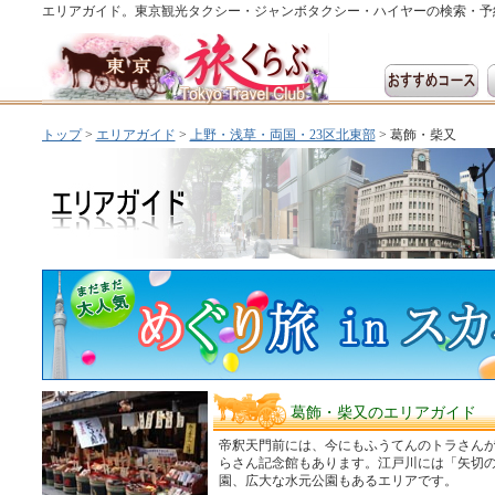
エリアガイド。東京観光タクシー・ジャンボタクシー・ハイヤーの検索・予
トップ
>
エリアガイド
>
上野・浅草・両国・23区北東部
> 葛飾・柴又
葛飾・柴又のエリアガイド
帝釈天門前には、今にもふうてんのトラさん
らさん記念館もあります。江戸川には「矢切
園、広大な水元公園もあるエリアです。