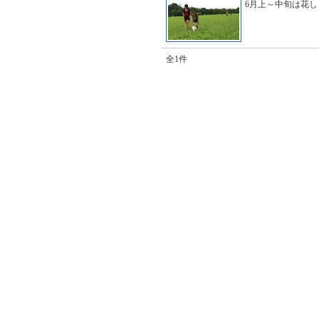
6月上～中旬は花
全1件