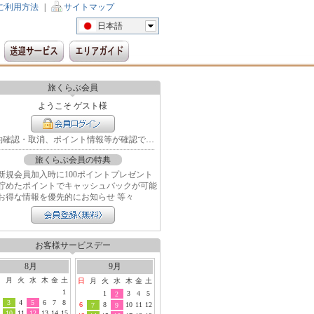
ご利用方法
|
サイトマップ
日本語
旅くらぶ会員
ようこそ ゲスト様
予約確認・取消、ポイント情報等が確認できます
旅くらぶ会員の特典
新規会員加入時に100ポイントプレゼント
貯めたポイントでキャッシュバックが可能
お得な情報を優先的にお知らせ 等々
お客様サービスデー
8月
9月
日
月
火
水
木
金
土
日
月
火
水
木
金
土
1
1
3
4
5
2
3
4
5
6
7
8
6
8
10
11
12
7
9
10
11
12
13
14
15