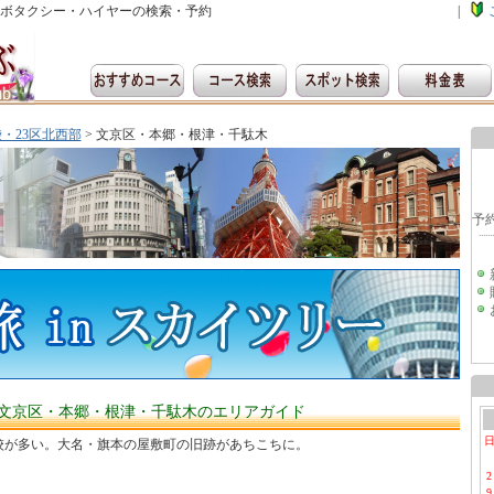
ボタクシー・ハイヤーの検索・予約
|
・23区北西部
> 文京区・本郷・根津・千駄木
文京区・本郷・根津・千駄木のエリアガイド
校が多い。大名・旗本の屋敷町の旧跡があちこちに。
2
9