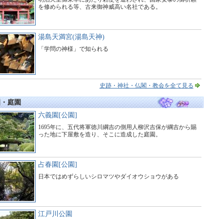
を修められる等、古来御神威高い名社である。
湯島天満宮(湯島天神)
「学問の神様」で知られる
史跡・神社・仏閣・教会を全て見る
園・庭園
六義園[公園]
1695年に、五代将軍徳川綱吉の側用人柳沢吉保が綱吉から賜
った地に下屋敷を造り、そこに造成した庭園。
占春園[公園]
日本ではめずらしいシロマツやダイオウショウがある
江戸川公園