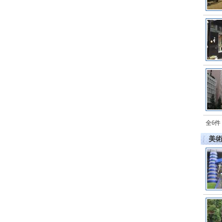
全6件
美