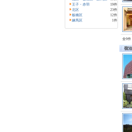
王子・赤羽
19件
北区
23件
板橋区
12件
練馬区
1件
全9件
宿