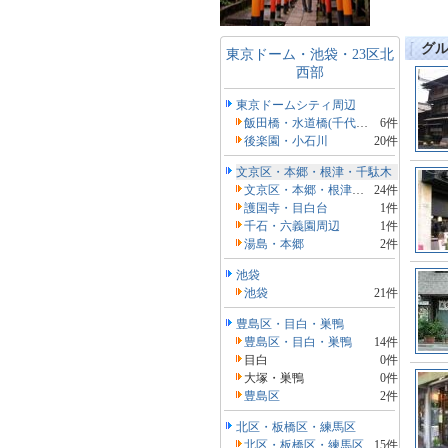
グ
東京ドーム・池袋・23区北
西部
東京ドームシティ周辺
飯田橋・水道橋(千代田区)
6件
後楽園・小石川
20件
文京区・本郷・根津・千駄木
文京区・本郷・根津・千駄木
24件
護国寺・目白台
1件
千石・六義園周辺
1件
湯島・本郷
2件
池袋
池袋
21件
豊島区・目白・巣鴨
豊島区・目白・巣鴨
14件
目白
0件
大塚・巣鴨
0件
豊島区
2件
北区・板橋区・練馬区
北区・板橋区・練馬区
15件