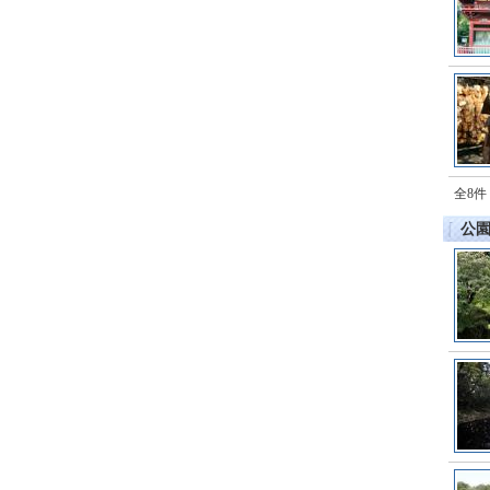
全8件
公