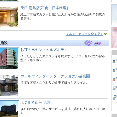
天庄 湯島店[和食・日本料理]
純正ゴマ油でカラッと揚げた天ぷらが自慢の明治42年創業の
老舗店。
グルメ・カフェを全て見る
泊施設
お茶の水セントヒルズホテル
ゆったりとした東京ステイを約束する9フロア全150室の都市
型ビジネスホテル。
ホテルウィングインターナショナル後楽園
清潔な客室とこだわりの食事でほっとスマイル。
ホテル椿山荘 東京
きめ細やかな一流のサービスを提供。訪れた人に極上の一時
を。