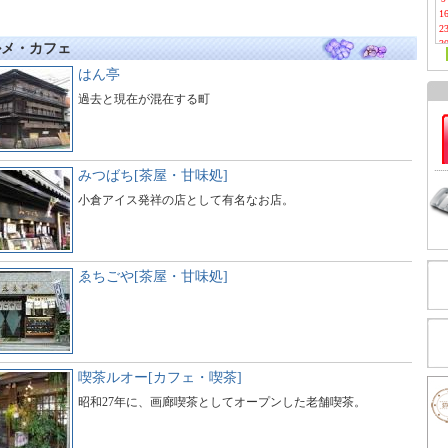
1
2
3
ルメ・カフェ
はん亭
過去と現在が混在する町
みつばち[茶屋・甘味処]
小倉アイス発祥の店として有名なお店。
ゑちごや[茶屋・甘味処]
喫茶ルオー[カフェ・喫茶]
昭和27年に、画廊喫茶としてオープンした老舗喫茶。