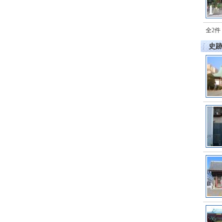
全2件
史