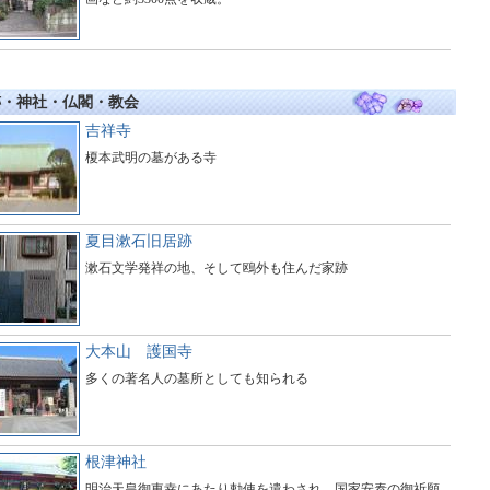
跡・神社・仏閣・教会
吉祥寺
榎本武明の墓がある寺
夏目漱石旧居跡
漱石文学発祥の地、そして鴎外も住んだ家跡
大本山 護国寺
多くの著名人の墓所としても知られる
根津神社
明治天皇御東幸にあたり勅使を遣わされ、国家安泰の御祈願