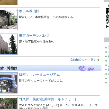
ホテル機山館
駅から2分、本郷界隈きっての本格ホテル。
東京ガーデンパレス
JR・地下鉄駅から徒歩5分。
宿泊施設を全て見る
術館・博物館
日本サッカーミュージアム
日本のサッカーのすべてがここに
竹久夢二美術館[美術館・ギャラリー]
大正ロマンの源流ともいうべき夢二の日本画やスケッチ、版
画など約3300点を収蔵。