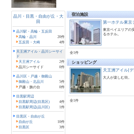
宿泊施設
品川・目黒・自由が丘・大
田
第一ホテル東京
東京ベイエリアの
品川駅・高輪・五反田
るホテル。
高輪・品川
20件
五反田・大崎
4件
天王洲アイル・品川シーサイ
全1件
ド
天王洲アイル
2件
ショッピング
品川シーサイド
0件
天王洲アイル[
品川区・戸越・御殿山
大人が楽しむ街。
御殿山・北品川
5件
戸越・旗の台
0件
目黒駅周辺
全1件
目黒駅周辺(目黒区)
4件
目黒駅周辺(品川区)
1件
目黒区・自由が丘
自由が丘
10件
目黒区
3件