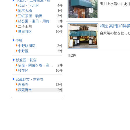
下北沢・三軒茶屋・砧
玉川上水沿いにあ
代田・下北沢
4件
池尻大橋
1件
三軒茶屋・駒沢
3件
砧公園・瀬田・用賀
5件
和匠 高円[和洋菓
二子玉川
0件
世田谷区
10件
自家製の餡を使っ
中野
中野駅周辺
3件
中野区
5件
全2件
杉並区・荻窪
荻窪・阿佐ケ谷・高円寺
2件
杉並区
10件
武蔵野市・吉祥寺
吉祥寺
13件
武蔵野市
2件