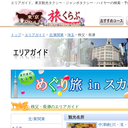
エリアガイド。東京観光タクシー・ジャンボタクシー・ハイヤーの検索・予
トップ
>
エリアガイド
>
北/東関東
>
埼玉
> 秩父・長瀞
秩父・長瀞のエリアガイド
観光名所
北/東関東
中津峡[川・滝・