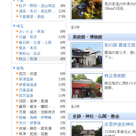
千葉
荒川支流の中津川
松戸・野田・流山周辺
4件
10kmの渓谷。
浦安・市川・習志野・船橋・千葉周辺
22件
千葉東部・房総
17件
埼玉
全1件
さいたま・草加
8件
川越・所沢
12件
美術館・博物館
春日部・久喜・上尾
6件
彩の国 醤遊王国
熊谷・本庄
3件
醤油の造り方、使
東松山・比企
5件
アム。
秩父・長瀞
4件
群馬
四万・沢渡
0件
秩父美術館
草津温泉
13件
秩父地方に関わり
伊香保温泉
12件
術館。
万座温泉
7件
四万温泉
11件
沼田・老神・尾瀬
0件
藤岡・碓氷・磯部・妙義
0件
全2件
万座・嬬恋・北軽井沢
0件
史跡・神社・仏閣・教会
前橋・高崎・伊勢崎・太田･榛名
1件
渋川・伊香保
1件
出雲伊波比神社
赤城・桐生・渡良瀬
0件
1528年(享禄元)
草津・尻焼・花敷
0件