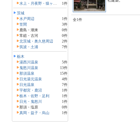
社建築。
水上・月夜野・猿ヶ京・法師
1件
茨城
水戸周辺
1件
全1件
笠間
3件
鹿島・潮来
0件
常総・古河
0件
北茨城・奥久慈周辺
2件
筑波・土浦
7件
栃木
湯西川温泉
5件
鬼怒川温泉
13件
那須温泉
15件
日光湯元温泉
4件
日光温泉
7件
宇都宮・鹿沼
1件
栃木・佐野・足利
1件
日光・鬼怒川
1件
那須・塩原
0件
真岡・益子・烏山
1件