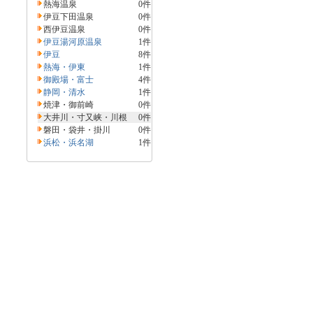
熱海温泉
0件
伊豆下田温泉
0件
西伊豆温泉
0件
伊豆湯河原温泉
1件
伊豆
8件
熱海・伊東
1件
御殿場・富士
4件
静岡・清水
1件
焼津・御前崎
0件
大井川・寸又峡・川根
0件
磐田・袋井・掛川
0件
浜松・浜名湖
1件