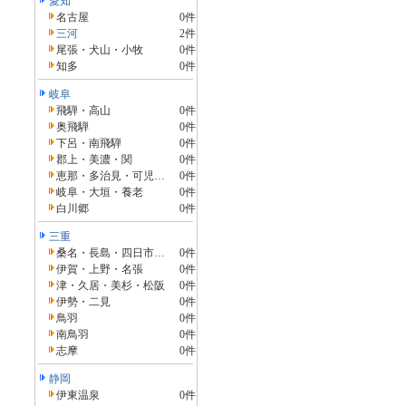
愛知
名古屋
0件
三河
2件
尾張・犬山・小牧
0件
知多
0件
岐阜
飛騨・高山
0件
奥飛騨
0件
下呂・南飛騨
0件
郡上・美濃・関
0件
恵那・多治見・可児・加茂
0件
岐阜・大垣・養老
0件
白川郷
0件
三重
桑名・長島・四日市・湯の山・鈴鹿
0件
伊賀・上野・名張
0件
津・久居・美杉・松阪
0件
伊勢・二見
0件
鳥羽
0件
南鳥羽
0件
志摩
0件
静岡
伊東温泉
0件