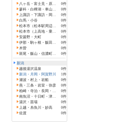
八ヶ岳・富士見・原村・野辺山・小海
0件
蓼科・白樺湖・車山・女神湖・姫木平
0件
上諏訪・下諏訪・岡谷・霧ヶ峰・美ヶ原高原
0件
白馬・小谷
0件
松本市（松本駅周辺・浅間・美ヶ原・塩尻）
0件
松本市（上高地・乗鞍・白骨・野麦峠）
0件
安曇野・大町
0件
伊那・駒ヶ根・飯田・昼神
0件
木曽
0件
斑尾・飯山・信濃町・黒姫
0件
新潟
越後湯沢温泉
0件
新潟・月岡・阿賀野川
1件
瀬波・村上・岩船
0件
燕・三条・岩室・弥彦
0件
柏崎・寺泊・長岡・魚沼（湯之谷）
0件
南魚沼・十日町・津南（六日町）
0件
湯沢・苗場
0件
上越・糸魚川・妙高
0件
佐渡
0件