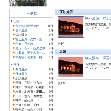
宿泊施設
甲信越
咲花温泉 翠玉
山梨
新潟県咲花温泉、
富士河口湖温泉郷
10件
ラルドグリーンの
石和温泉
2件
湯村温泉
0件
富士五湖・忍野・富士吉田
4件
全1件
甲府・昇仙峡
8件
勝沼・石和・西沢渓谷
4件
温泉
小淵沢・甲斐大泉・清里
1件
甲斐駒ケ岳東麓・白州・長坂
1件
咲花温泉 翠玉
新潟県咲花温泉、
長野
ラルドグリーンの
白骨温泉
6件
野沢温泉
9件
那須温泉
0件
長野・戸隠・小布施
0件
全1件
野沢・木島平・秋山郷
0件
志賀・北志賀・湯田中渋
0件
上田・別所・鹿教湯
0件
菅平・峰の原
0件
戸倉上山田・千曲
0件
軽井沢・佐久・小諸
0件