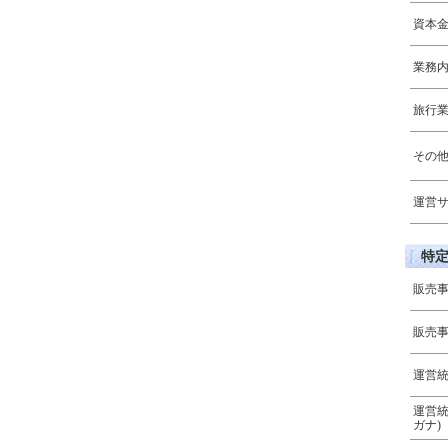
資本
業務
旅行
その
運営
特
販売
販売
運営
運営統
ガナ)