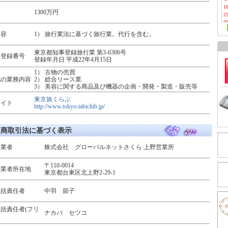
1
金
1300万円
2
3
内容
1） 旅行業法に基づく旅行業。代行を含む。
東京都知事登録旅行業 第3‐6306号
業登録番号
登録年月日 平成22年4月15日
1） 古物の売買
他の業務内容
2） 総合リース業
3） 美容に関する商品及び機器の企画・開発・製造・販売等
東京旅くらぶ
サイト
http://www.tokyo-tabiclub.jp/
定商取引法に基づく表示
事業者
株式会社 グローバルネットさくら 上野営業所
〒110-0014
事業者所在地
東京都台東区北上野2-29-1
統括責任者
中羽 節子
括責任者(フリ
ナカバ セツコ