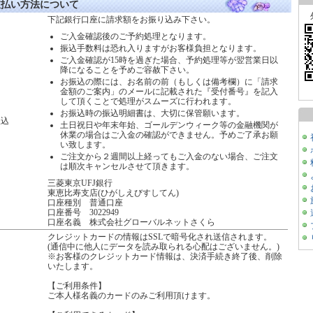
支払い方法について
下記銀行口座に請求額をお振り込み下さい。
ご入金確認後のご予約処理となります。
振込手数料は恐れ入りますがお客様負担となります。
ご入金確認が15時を過ぎた場合、予約処理等が翌営業日以
降になることを予めご容赦下さい。
お振込の際には、お名前の前（もしくは備考欄）に「請求
金額のご案内」のメールに記載された『受付番号』を記入
して頂くことで処理がスムーズに行われます。
お振込時の振込明細書は、大切に保管願います。
振込
土日祝日や年末年始、ゴールデンウィーク等の金融機関が
休業の場合はご入金の確認ができません。予めご了承お願
い致します。
ご注文から２週間以上経ってもご入金のない場合、ご注文
は順次キャンセルさせて頂きます。
三菱東京UFJ銀行
東恵比寿支店(ひがしえびすしてん)
口座種別 普通口座
口座番号 3022949
口座名義 株式会社グローバルネットさくら
クレジットカードの情報はSSLで暗号化され送信されます。
(通信中に他人にデータを読み取られる心配はございません。)
※お客様のクレジットカード情報は、決済手続き終了後、削除
いたします。
【ご利用条件】
ご本人様名義のカードのみご利用頂けます。