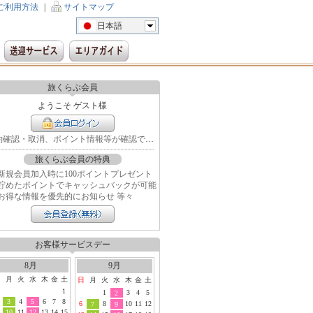
ご利用方法
|
サイトマップ
日本語
旅くらぶ会員
ようこそ ゲスト様
予約確認・取消、ポイント情報等が確認できます
旅くらぶ会員の特典
新規会員加入時に100ポイントプレゼント
貯めたポイントでキャッシュバックが可能
お得な情報を優先的にお知らせ 等々
お客様サービスデー
8月
9月
日
月
火
水
木
金
土
日
月
火
水
木
金
土
1
1
3
4
5
2
3
4
5
6
7
8
6
8
10
11
12
7
9
10
11
12
13
14
15