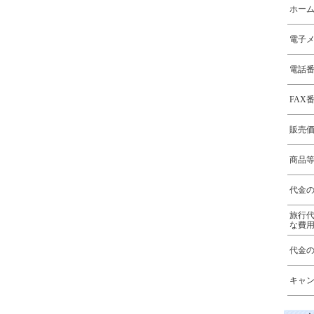
ホー
電子
電話
FAX
販売
商品
代金
旅行
な費
代金
キャ