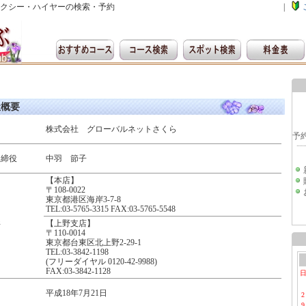
クシー・ハイヤーの検索・予約
|
社概要
株式会社 グローバルネットさくら
取締役
中羽 節子
【本店】
〒108-0022
東京都港区海岸3-7-8
TEL:03-5765-3315 FAX:03-5765-5548
【上野支店】
所
〒110-0014
東京都台東区北上野2-29-1
TEL:03-3842-1198
(フリーダイヤル 0120-42-9988)
FAX:03-3842-1128
平成18年7月21日
2
9