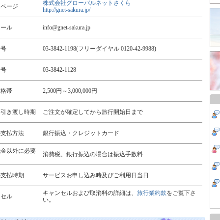
株式会社グローバルネットさくら
ムページ
http://gnet-sakura.jp/
メール
info@gnet-sakura.jp
番号
03-3842-1198(フリーダイヤル 0120-42-9988)
番号
03-3842-1128
価格帯
2,500円～3,000,000円
等引き渡し時期
ご注文が確定してから旅行開始日まで
の支払方法
銀行振込・クレジットカード
代金以外に必要
消費税、銀行振込の場合は振込手数料
用
の支払時期
サービスお申し込み時及びご利用日当日
キャンセルおよび取消料の詳細は、
旅行業約款
をご覧下さ
ンセル
い。