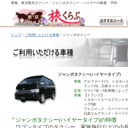
車種。東京観光タクシー・ジャンボタクシー・ハイヤーの検索・予約
トップ
>
ご利用いただける車種
>
ジャンボタクシー
ジャンボタクシー(ハイヤータイプ)
車種
アルファード(7)、トヨタハ
ランド(9)、日産キャラバン(9
定員
ゲスト7名～9名車種によっ
装備
【トランク】
トヨタハイエースグランドキ
ッグ9個
アルファ―ド・スーツケース
日産エルグランド・スーツケ
ジャンボタクシー(ハイヤータイプ)の特徴
ワゴンタイプのタクシー。家族旅行などの小