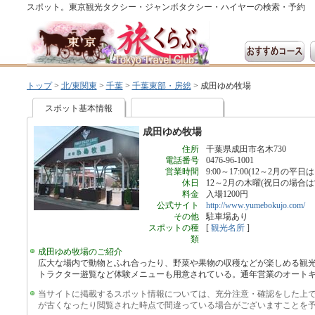
スポット。東京観光タクシー・ジャンボタクシー・ハイヤーの検索・予約
トップ
>
北/東関東
>
千葉
>
千葉東部・房総
>
成田ゆめ牧場
スポット基本情報
成田ゆめ牧場
住所
千葉県成田市名木730
電話番号
0476-96-1001
営業時間
9:00～17:00(12～2月の平日は10
休日
12～2月の木曜(祝日の場合は
料金
入場1200円
公式サイト
http://www.yumebokujo.com/
その他
駐車場あり
スポットの種
[
観光名所
]
類
成田ゆめ牧場のご紹介
広大な場内で動物とふれ合ったり、野菜や果物の収穫などが楽しめる観
トラクター遊覧など体験メニューも用意されている。通年営業のオート
当サイトに掲載するスポット情報については、充分注意・確認をした上
が古くなったり閲覧された時点で間違っている場合がございますことを