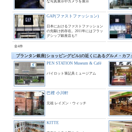
な写真展示やカメラを展示
GAP(ファストファッション)
日本におけるファストファッション
の先駆け的存在。2011年にはフラッ
グシップ銀座店も!!
全4件
プランタン銀座[ショッピングビル]の近くにあるグルメ・カフ
PEN STATION Museum & Café
パイロット筆記具ミュージアム
巴裡 小川軒
元祖 レイズン・ウィッチ
KITTE