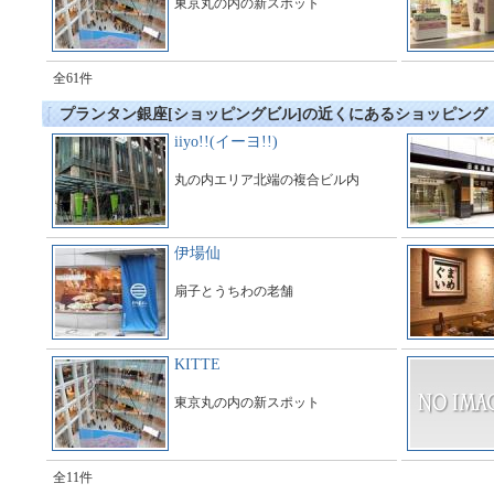
東京丸の内の新スポット
全61件
プランタン銀座[ショッピングビル]の近くにあるショッピング
iiyo!!(イーヨ!!)
丸の内エリア北端の複合ビル内
伊場仙
扇子とうちわの老舗
KITTE
東京丸の内の新スポット
全11件