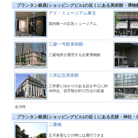
プランタン銀座[ショッピングビル]の近くにある美術館・博物
アド・ミュージアム東京
国内唯一の広告ミュージアム
三菱一号館美術館
三菱地所が運営する企業博物館
三井記念美術館
三井家にゆかりのある品を中心に約
4000点、切手類が約13万点の収蔵
全10件
プランタン銀座[ショッピングビル]の近くにある史跡・神社・
二重橋
正月参賀などの時には通行できま