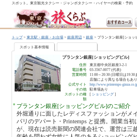
スポット。東京観光タクシー・ジャンボタクシー・ハイヤーの検索・予約
トップ
>
東京駅・銀座・お台場
>
銀座周辺
>
銀座
>
プランタン銀座[ショッ
スポット基本情報
プランタン銀座[ショッピングビル]
住所
東京都中央区銀座3-2-1
電話番号
03-3567-0077 (代表)
営業時間
11:00～20:30 (日曜日は19:30
店舗により異なる場合もあ
公式サイト
http://www.printemps-ginza.co.j
その他
駐車場あり
スポットの種
[
ショッピング
]
類
プランタン銀座[ショッピングビル]のご紹介
外堀通りに面したレディスファッションがメ
パリのデパート・Printemps と提携。開業
が、現在は読売新聞の関連会社で、運営は三
年齢を問わず女性に人気のあるショッピング