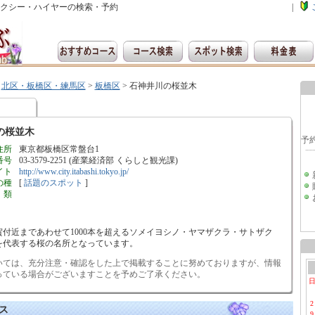
クシー・ハイヤーの検索・予約
|
>
北区・板橋区・練馬区
>
板橋区
>
石神井川の桜並木
の桜並木
住所
東京都板橋区常盤台1
番号
03-3579-2251 (産業経済部 くらしと観光課)
イト
http://www.city.itabashi.tokyo.jp/
の種
[
話題のスポット
]
類
付近まであわせて1000本を超えるソメイヨシノ・ヤマザクラ・サトザク
を代表する桜の名所となっています。
いては、充分注意・確認をした上で掲載することに努めておりますが、情報
っている場合がございますことを予めご了承ください。
2
ス
9