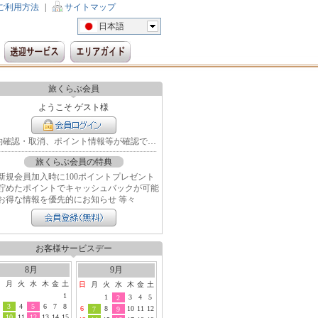
ご利用方法
|
サイトマップ
日本語
旅くらぶ会員
ようこそ ゲスト様
予約確認・取消、ポイント情報等が確認できます
旅くらぶ会員の特典
新規会員加入時に100ポイントプレゼント
貯めたポイントでキャッシュバックが可能
お得な情報を優先的にお知らせ 等々
お客様サービスデー
8月
9月
日
月
火
水
木
金
土
日
月
火
水
木
金
土
1
1
3
4
5
2
3
4
5
6
7
8
6
8
10
11
12
7
9
10
11
12
13
14
15