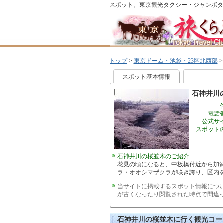
スポット。東京観光タクシー・ジャンボタ
トップ
>
東京ドーム・池袋・23区北西部
スポット基本情報
石神井川
電話
公式サ
スポット
石神井川の桜並木のご紹介
花見の頃になると、中板橋付近から加賀
ラ・オオシマザクラが咲き誇り、区内
当サイトに掲載するスポット情報につ
が古くなったり閲覧された時点で間違
石神井川の桜並木に行く観光コー