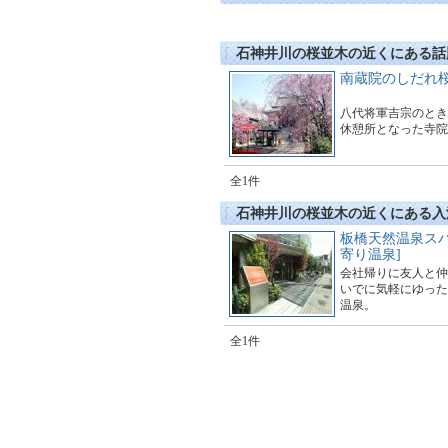
石神井川の桜並木の近くにある話
南蔵院のしだれ
八代将軍吉宗のとき
休憩所となった寺院
全1件
石神井川の桜並木の近くにある入
板橋天然温泉スパ
寄り温泉]
会社帰りに友人と仲
いでに気軽にゆった
温泉。
全1件