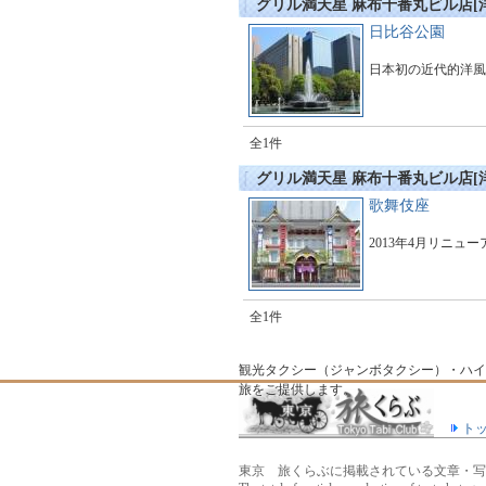
グリル満天星 麻布十番丸ビル店[
日比谷公園
日本初の近代的洋風
全1件
グリル満天星 麻布十番丸ビル店[
歌舞伎座
2013年4月リニュ
全1件
観光タクシー（ジャンボタクシー）・ハイ
旅をご提供します。
ト
サ
東京 旅くらぶに掲載されている文章・写