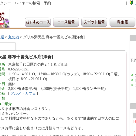
クシー・ハイヤーの検索・予約
|
周辺
>
丸の内
>
グリル満天星 麻布十番丸ビル店[洋食]
星 麻布十番丸ビル店[洋食]
住所
東京都千代田区丸の内2-4-1 丸ビル5F
番号
03-5220-5551
時間
11:00～14:30 L.O、15:00～16:30 L.O(カフェ)、18:00～22:00 L.O(日曜、
祝日は18:00～21:00 L.O)
休日
無休
料金
2,000円(通常平均) 3,500円(宴会平均) 1,300円(ランチ平均)
の種
[
グルメ・カフェ
]
類
のご紹介
おります麻布の洋食レストラン。
見えるカウンター。
り出す料理は本格的なものでありながら、あくまで“健康的で日本人の口に
ラス片手に楽しい集まりには月替りコースもどうぞ。
2
9