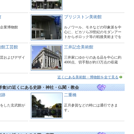
館
ブリジストン美術館
企業博物館
ルノワール、モネなどの印象派を中
心に、ピカソら20世紀のモダンアー
トからポロック等の戦後美術までを
展示
術館工芸館
三井記念美術館
芸およびデザイ
三井家にゆかりのある品を中心に約
4000点、切手類が約13万点の収蔵
近くにある美術館・博物館を全て見る
洋食]の近くにある史跡・神社・仏閣・教会
館跡
二重橋
をした玄武館が
正月参賀などの時には通行できま
す。