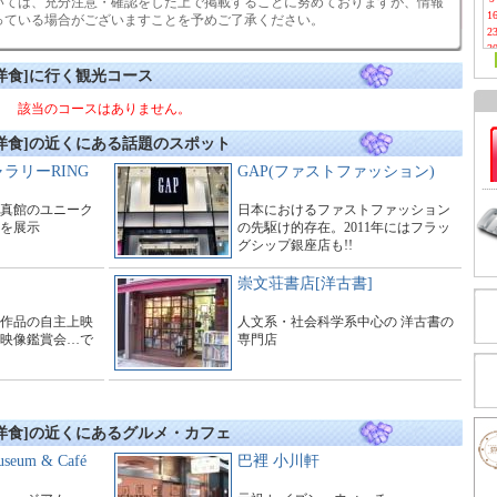
いては、充分注意・確認をした上で掲載することに努めておりますが、情報
1
っている場合がございますことを予めご了承ください。
2
3
洋食]に行く観光コース
該当のコースはありません。
洋食]の近くにある話題のスポット
ラリーRING
GAP(ファストファッション)
真館のユニーク
日本におけるファストファッション
を展示
の先駆け的存在。2011年にはフラッ
グシップ銀座店も!!
崇文荘書店[洋古書]
作品の自主上映
人文系・社会科学系中心の 洋古書の
映像鑑賞会…で
専門店
洋食]の近くにあるグルメ・カフェ
seum & Café
巴裡 小川軒