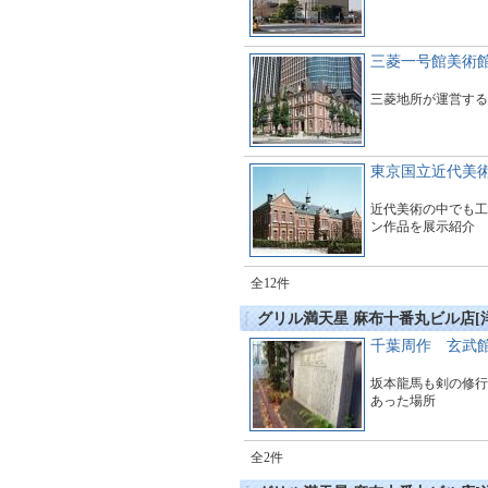
三菱一号館美術
三菱地所が運営する
東京国立近代美
近代美術の中でも工
ン作品を展示紹介
全12件
グリル満天星 麻布十番丸ビル店[
千葉周作 玄武
坂本龍馬も剣の修行
あった場所
全2件