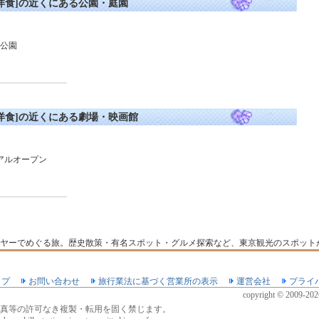
洋食]の近くにある公園・庭園
公園
洋食]の近くにある劇場・映画館
ーアルオープン
ヤーでめぐる旅。歴史散策・有名スポット・グルメ探索など、東京観光のスポット
ップ
お問い合わせ
旅行業法に基づく営業所の表示
運営会社
プライ
イトマップ
copyright © 2009-2026 
真等の許可なき複製・転用を固く禁じます。