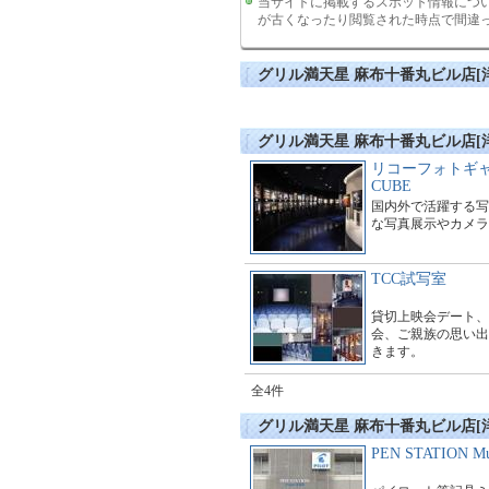
当サイトに掲載するスポット情報につ
が古くなったり閲覧された時点で間違
グリル満天星 麻布十番丸ビル店[
グリル満天星 麻布十番丸ビル店[
リコーフォトギャ
CUBE
国内外で活躍する写
な写真展示やカメラ
TCC試写室
貸切上映会デート、
会、ご親族の思い出
きます。
全4件
グリル満天星 麻布十番丸ビル店[
PEN STATION Mu