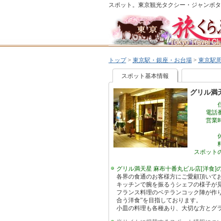
スポット。東京観光タクシー・ジャンボタ
トップ
>
東京駅・銀座・お台場
>
東京駅
スポット基本情報
グリル満天
電話
営業
スポット
グリル満天星 麻布十番丸ビル店[洋食]
各界の食通のお客様方にご愛顧頂いて
キッチンで腕を振るうシェフの様子が
フランス料理のベテランコック陣が作
合う洋食”を目指しております。
小皿の料理も各種あり、大切な方とグ