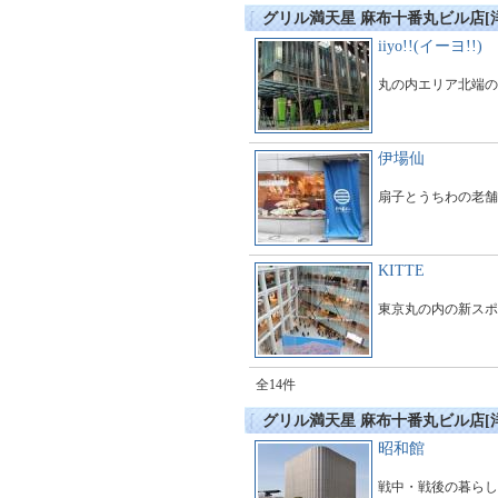
グリル満天星 麻布十番丸ビル店[
iiyo!!(イーヨ!!)
丸の内エリア北端の
伊場仙
扇子とうちわの老舗
KITTE
東京丸の内の新スポ
全14件
グリル満天星 麻布十番丸ビル店[
昭和館
戦中・戦後の暮らし