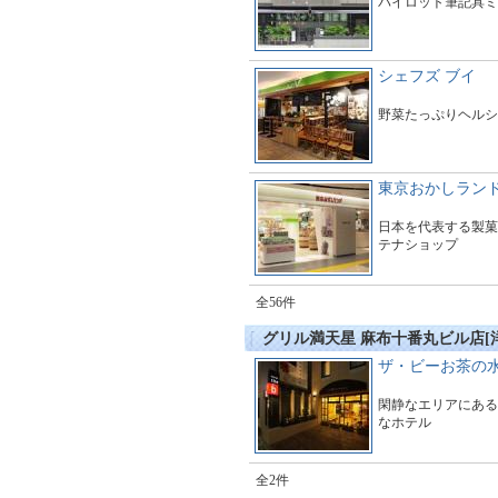
パイロット筆記具ミ
シェフズ ブイ
野菜たっぷりヘルシ
東京おかしラン
日本を代表する製菓
テナショップ
全56件
グリル満天星 麻布十番丸ビル店[
ザ・ビーお茶の
閑静なエリアにある
なホテル
全2件