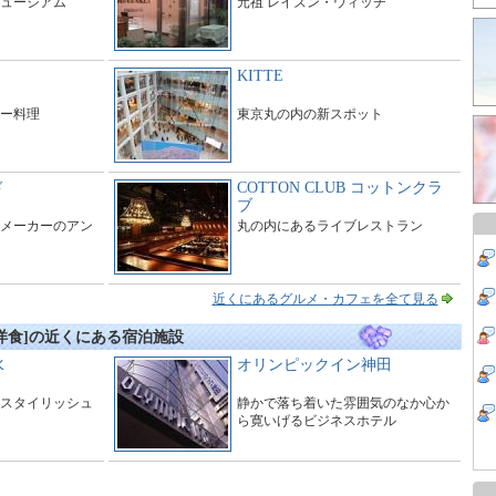
ュージアム
元祖 レイズン・ウィッチ
KITTE
ー料理
東京丸の内の新スポット
ド
COTTON CLUB コットンクラ
ブ
メーカーのアン
丸の内にあるライブレストラン
近くにあるグルメ・カフェを全て見る
洋食]の近くにある宿泊施設
水
オリンピックイン神田
スタイリッシュ
静かで落ち着いた雰囲気のなか心か
ら寛いげるビジネスホテル