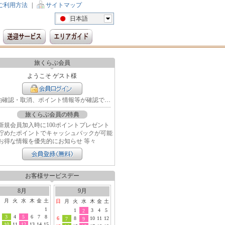
ご利用方法
|
サイトマップ
日本語
旅くらぶ会員
ようこそ ゲスト様
予約確認・取消、ポイント情報等が確認できます
旅くらぶ会員の特典
新規会員加入時に100ポイントプレゼント
貯めたポイントでキャッシュバックが可能
お得な情報を優先的にお知らせ 等々
お客様サービスデー
8月
9月
日
月
火
水
木
金
土
日
月
火
水
木
金
土
1
1
3
4
5
2
3
4
5
6
7
8
6
8
10
11
12
7
9
10
11
12
13
14
15