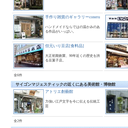
手作り雑貨のギャラリーconeru
ハンドメイドならではの温かみのあ
る作品がいっぱい。
但元いり豆店[食料品]
大正初期創業、90年近くの歴史を誇
る豆菓子店。
全6件
サイゴンマジェスティックの近くにある美術館・博物館
アトリエ創藝館
力強い江戸文字を今に伝える伝統工
芸
全2件