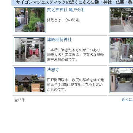
サイゴンマジェスティックの近くにある史跡・神社・仏閣・教
貧乏神神社 亀戸分社
貧乏とは、心の問題。
津軽稲荷神社
「本所に過ぎたるものが二つあり、
津軽大名と炭屋塩原」で有名な津軽
藩中屋敷の跡です。
法恩寺
江戸開府以来、数度の移転を経て元
禄元年(1688)に現在地に寺地を定め
たものです。
近くに
全15件