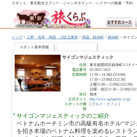
スポット。東京観光タクシー・ジャンボタクシー・ハイヤーの検索・予約
トップ
>
上野・浅草・両国・23区北東部
>
両国・錦糸町
>
錦糸町
>
サイゴ
スポット基本情報
サイゴンマジェスティック
住所
東京都墨田区錦糸町3-3-9 
電話番号
03-5637-1031
営業時間
11:30～14:30(LO14:00)
17:30～23:00(LO22:30)
土曜11:00～23:00(LO22:00)
日曜・祝日11:30～22:00(LO21
休日
無休
公式サイト
http://www.sgmajestic.co.jp/
スポットの種
[
グルメ・カフェ
]
類
サイゴンマジェスティックのご紹介
ベトナムホーチミン市の高級有名ホテル“マジ
を招き本場のベトナム料理を楽めるレストラ