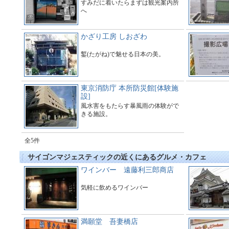
すみだに着いたらまずは観光案内所
へ
かざり工房 しおざわ
鏨(たがね)で魅せる日本の美。
東京消防庁 本所防災館[体験施
設]
風水害をもたらす暴風雨の体験がで
きる施設。
全5件
サイゴンマジェスティックの近くにあるグルメ・カフェ
ワインバー 遠藤利三郎商店
気軽に飲めるワインバー
満願堂 吾妻橋店