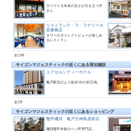
サツマイモ本来の甘さが引き立つ芋
きん
リストランテ・ラ・ラナリータ
吾妻橋店
タワーのダイレクトビューが楽しめ
るレストラン
全23件
サイゴンマジェスティックの近くにある宿泊施設
エクセルシティーホテル
亀戸駅北口より徒歩3分の好立地。
全2件
サイゴンマジェスティックの近くにあるショッピング
鼈甲磯貝 亀戸天神鳥居前店
磯貝鼈甲本家のべっ甲専門店。