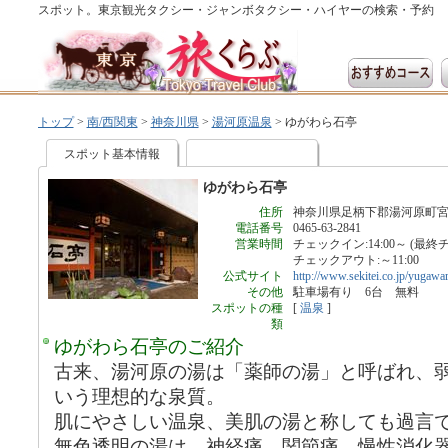
スポット。東京観光タクシー・ジャンボタクシー・ハイヤーの検索・予約
トップ
>
南/西関東
>
神奈川県
>
湯河原温泉
>
ゆがわら石亭
スポット基本情報
ゆがわら石亭
住所
神奈川県足柄下郡湯河原町宮上
電話番号
0465-63-2841
営業時間
チェックイン:14:00～ (最終チ
チェックアウト:～11:00
公式サイト
http://www.sekitei.co.jp/yugawar
その他
駐車場有り 6台 無料
スポットの種
[
温泉
]
類
ゆがわら石亭のご紹介
古来、湯河原の湯は「薬師の湯」と呼ばれ、
いう理想的な泉質。
肌にやさしい温泉、美肌の湯と称しても過言
無色透明の湯は、神経痛、関節痛、慢性消化