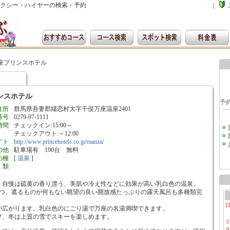
クシー・ハイヤーの検索・予約
|
座プリンスホテル
ンスホテル
住所
群馬県吾妻郡嬬恋村大字干俣万座温泉2401
番号
0279-97-1111
時間
チェックイン:15:00～
チェックアウト:～12:00
イト
http://www.princehotels.co.jp/manza/
の他
駐車場有 190台 無料
の種
[
温泉
]
類
。自慢は硫黄の香り漂う、美肌や冷え性などに効果が高い乳白色の温泉。
2つ、遮るものが何もない眺望の良い開放感たっぷりの露天風呂も多種類完
が広がります。乳白色のにごり湯で万座の名湯満喫できます。
フ、冬は上質の雪でスキーを楽しめます。
2
9