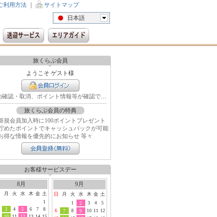
ご利用方法
|
サイトマップ
日本語
旅くらぶ会員
ようこそ ゲスト様
予約確認・取消、ポイント情報等が確認できます
旅くらぶ会員の特典
新規会員加入時に100ポイントプレゼント
貯めたポイントでキャッシュバックが可能
お得な情報を優先的にお知らせ 等々
お客様サービスデー
8月
9月
日
月
火
水
木
金
土
日
月
火
水
木
金
土
1
1
3
4
5
2
3
4
5
6
7
8
6
8
10
11
12
7
9
10
11
12
13
14
15