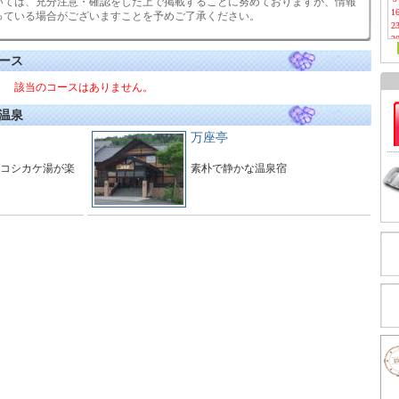
いては、充分注意・確認をした上で掲載することに努めておりますが、情報
1
っている場合がございますことを予めご了承ください。
2
3
ース
該当のコースはありません。
温泉
万座亭
コシカケ湯が楽
素朴で静かな温泉宿