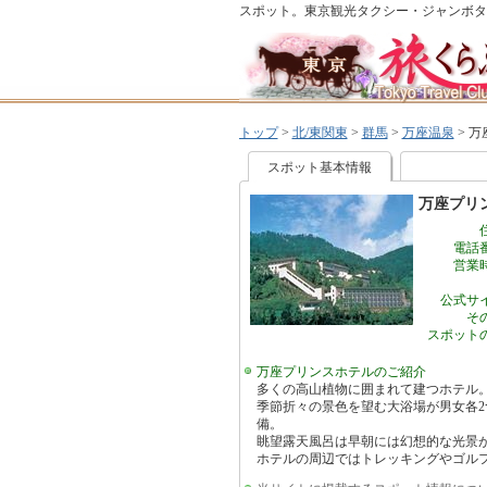
スポット。東京観光タクシー・ジャンボタ
トップ
>
北/東関東
>
群馬
>
万座温泉
>
万
スポット基本情報
万座プリ
電話
営業
公式サ
そ
スポット
万座プリンスホテルのご紹介
多くの高山植物に囲まれて建つホテル
季節折々の景色を望む大浴場が男女各
備。
眺望露天風呂は早朝には幻想的な光景
ホテルの周辺ではトレッキングやゴル