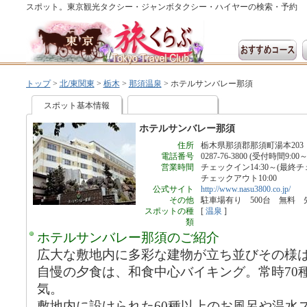
スポット。東京観光タクシー・ジャンボタクシー・ハイヤーの検索・予約
トップ
>
北/東関東
>
栃木
>
那須温泉
>
ホテルサンバレー那須
スポット基本情報
ホテルサンバレー那須
住所
栃木県那須郡那須町湯本203
電話番号
0287-76-3800 (受付時間9:00～2
営業時間
チェックイン14:30～(最終チェ
チェックアウト10:00
公式サイト
http://www.nasu3800.co.jp/
その他
駐車場有り 500台 無料 
スポットの種
[
温泉
]
類
ホテルサンバレー那須のご紹介
広大な敷地内に多彩な建物が立ち並びその様
自慢の夕食は、和食中心バイキング。常時70
気。
敷地内に設けられた60種以上のお風呂や温水