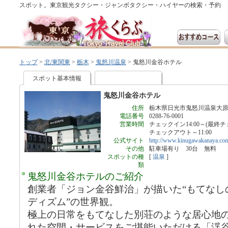
スポット。東京観光タクシー・ジャンボタクシー・ハイヤーの検索・予約
トップ
>
北/東関東
>
栃木
>
鬼怒川温泉
>
鬼怒川金谷ホテル
スポット基本情報
鬼怒川金谷ホテル
住所
栃木県日光市鬼怒川温泉大原1
電話番号
0288-76-0001
営業時間
チェックイン14:00～(最終チェ
チェックアウト～11:00
公式サイト
http://www.kinugawakanaya.co
その他
駐車場有り 30台 無料
スポットの種
[
温泉
]
類
鬼怒川金谷ホテルのご紹介
創業者「ジョン金谷鮮治」が描いた“もてなし
ディズム”の世界観。
極上の日常をもてなした別荘のような居心地
れた空間・サービスをご堪能いただける「渓