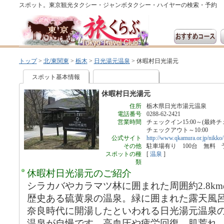
スポット。東京観光タクシー・ジャンボタクシー・ハイヤーの検索・予約
トップ
>
北/東関東
>
栃木
>
日光湯元温泉
>
休暇村日光湯元
スポット基本情報
休暇村日光湯元
住所
栃木県日光市湯元温泉
電話番号
0288-62-2421
営業時間
チェックイン15:00～(最終チェ
チェックアウト～10:00
公式サイト
http://www.qkamura.or.jp/nikko/
その他
駐車場有り 100台 無料 
スポットの種
[
温泉
]
類
休暇村日光湯元のご紹介
シラカバやカラマツ林に囲まれた周囲約2.8k
歴史ある硫黄泉の温泉。緑に囲まれた露天風
奈良時代に開湯したといわれる日光湯元温泉
温泉が自慢です。高血圧や疲労回復、肌荒れ