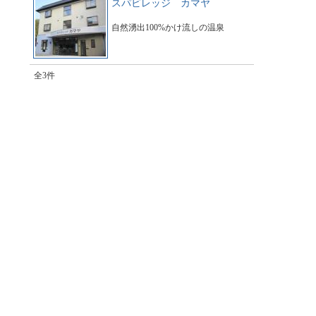
スパビレッジ カマヤ
自然湧出100%かけ流しの温泉
全3件