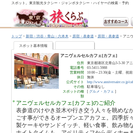
スポット。東京観光タクシー・ジャンボタクシー・ハイヤーの検索・予約
トップ
>
新宿・渋谷・青山・六本木
>
原宿・表参道
>
原宿・表参道
>
アニヴ
スポット基本情報
アニヴェルセルカフェ[カフェ]
住所
東京都港区北青山3-5-30 
電話番号
03-5411-5988
営業時間
10:00～23:30(金・土曜、祝前
休日
無休
公式サイト
http://www.anniversaire.co.jp/ca
その他
駐車場なし
スポットの種
[
グルメ・カフェ
]
類
アニヴェルセルカフェ[カフェ]のご紹介
表参道のけやき並木や行き交う人々を眺めな
ごす事ができるオープンエアカフェ。四季折
製ケーキやサンドイッチ、軽い食事、飲み物
ナイトタイムも、アペリティフからディナー