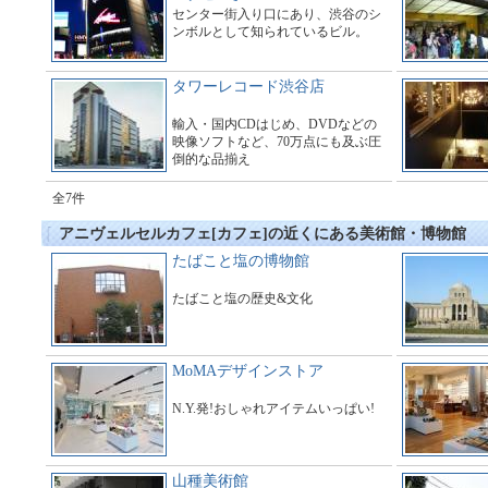
センター街入り口にあり、渋谷のシ
ンボルとして知られているビル。
タワーレコード渋谷店
輸入・国内CDはじめ、DVDなどの
映像ソフトなど、70万点にも及ぶ圧
倒的な品揃え
全7件
アニヴェルセルカフェ[カフェ]の近くにある美術館・博物館
たばこと塩の博物館
たばこと塩の歴史&文化
MoMAデザインストア
N.Y.発!おしゃれアイテムいっぱい!
山種美術館