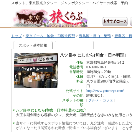
スポット。東京観光タクシー・ジャンボタクシー・ハイヤーの検索・予約
トップ
>
東京ドーム・池袋・23区北西部
>
豊島区・目白・巣鴨
>
豊島区・
八ツ目や にしむら[和食・日本料理]
スポット基本情報
八ツ目や にしむら[和食・日本料理]
住所
東京都豊島区巣鴨3-34-2
電話番号
03-3910-1071
営業時間
10時30分～20時
休日
毎月7・8のつく日(土・日曜
料金
八ツ目重2800円(季節限定)、
円
公式サイト
http://www.yatumeya.com/
その他
駐車場なし
スポットの種
[
グルメ・カフェ
]
類
八ツ目や にしむら[和食・日本料理]のご紹介
大正末期創業から秘伝のタレ、炭火焼、国産天然うなぎのみを使用とい
当サイトに掲載するスポット情報については、充分注意・確認をした上
が古くなったり閲覧された時点で間違っている場合がございますことを