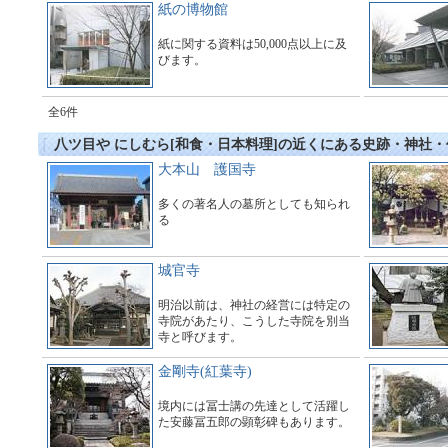
説とともに展示しています。
紙の博物館
紙に関する資料は50,000点以上に及
びます。
全6件
八ツ目や にしむら[和食・日本料理]の近くにある史跡・神社
大本山 護国寺
多くの著名人の墓所としても知られ
る
城官寺
明治以前は、神社の経営には特定の
寺院があたり、こうした寺院を別当
寺と呼びます。
金剛寺(紅葉寺)
境内には冨士講の先達として活躍し
た安藤冨五郎の顕彰碑もあります。