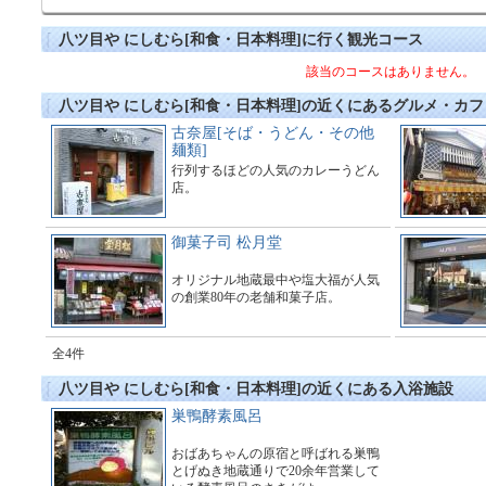
八ツ目や にしむら[和食・日本料理]に行く観光コース
該当のコースはありません。
八ツ目や にしむら[和食・日本料理]の近くにあるグルメ・カフ
古奈屋[そば・うどん・その他
麺類]
行列するほどの人気のカレーうどん
店。
御菓子司 松月堂
オリジナル地蔵最中や塩大福が人気
の創業80年の老舗和菓子店。
全4件
八ツ目や にしむら[和食・日本料理]の近くにある入浴施設
巣鴨酵素風呂
おばあちゃんの原宿と呼ばれる巣鴨
とげぬき地蔵通りで20余年営業して