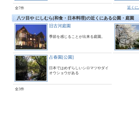
近くに
全7件
八ツ目や にしむら[和食・日本料理]の近くにある公園・庭園
旧古河庭園
季節を感じることが出来る庭園。
占春園[公園]
日本ではめずらしいシロマツやダイ
オウショウがある
全3件