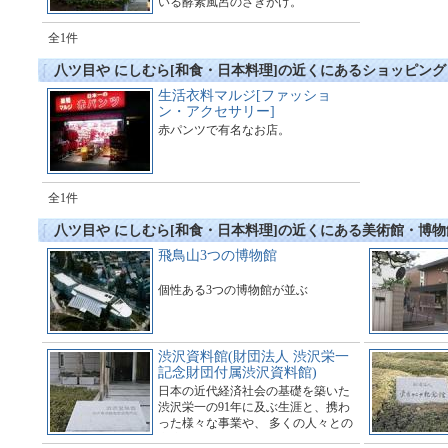
いる酵素風呂のさきがけ。
全1件
八ツ目や にしむら[和食・日本料理]の近くにあるショッピング
生活衣料マルジ[ファッショ
ン・アクセサリー]
赤パンツで有名なお店。
全1件
八ツ目や にしむら[和食・日本料理]の近くにある美術館・博物
飛鳥山3つの博物館
個性ある3つの博物館が並ぶ
渋沢資料館(財団法人 渋沢栄一
記念財団付属渋沢資料館)
日本の近代経済社会の基礎を築いた
渋沢栄一の91年に及ぶ生涯と、携わ
った様々な事業や、 多くの人々との
交流を示す諸資料を、時代背景の解