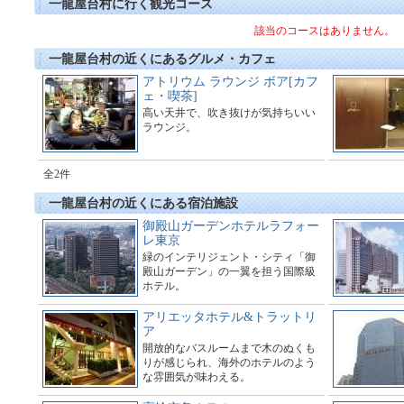
一龍屋台村に行く観光コース
該当のコースはありません。
一龍屋台村の近くにあるグルメ・カフェ
アトリウム ラウンジ ボア[カフ
ェ・喫茶]
高い天井で、吹き抜けが気持ちいい
ラウンジ。
全2件
一龍屋台村の近くにある宿泊施設
御殿山ガーデンホテルラフォー
レ東京
緑のインテリジェント・シティ「御
殿山ガーデン」の一翼を担う国際級
ホテル。
アリエッタホテル&トラットリ
ア
開放的なバスルームまで木のぬくも
りが感じられ、海外のホテルのよう
な雰囲気が味わえる。