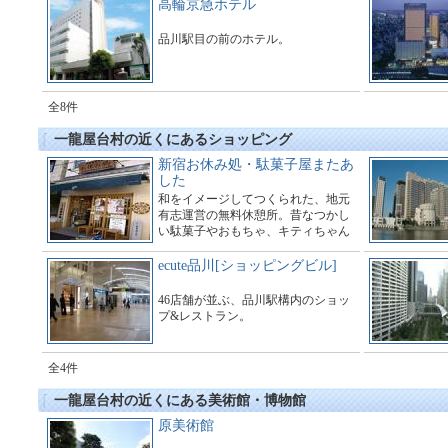
高輪京急ホテル
品川駅目の前のホテル。
全8件
一龍屋台村の近くにあるショッピング
新宿お休み処・駄菓子屋またあ
した
和をイメージしてつくられた、地元
有志運営の無料休憩所。昔なつかし
い駄菓子やおもちゃ、キティちゃん
の品川グッズなどが揃う。
ecute品川[ショッピングビル]
46店舗が並ぶ、品川駅構内のショッ
プ&レストラン。
全4件
一龍屋台村の近くにある美術館・博物館
原美術館