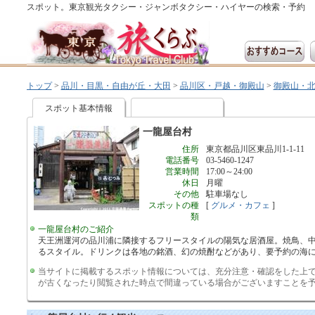
スポット。東京観光タクシー・ジャンボタクシー・ハイヤーの検索・予約
トップ
>
品川・目黒・自由が丘・大田
>
品川区・戸越・御殿山
>
御殿山・
スポット基本情報
一龍屋台村
住所
東京都品川区東品川1-1-11
電話番号
03-5460-1247
営業時間
17:00～24:00
休日
月曜
その他
駐車場なし
スポットの種
[
グルメ・カフェ
]
類
一龍屋台村のご紹介
天王洲運河の品川浦に隣接するフリースタイルの陽気な居酒屋。焼鳥、中
るスタイル。ドリンクは各地の銘酒、幻の焼酎などがあり、要予約の海
当サイトに掲載するスポット情報については、充分注意・確認をした上
が古くなったり閲覧された時点で間違っている場合がございますことを