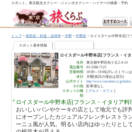
スポット。東京観光タクシー・ジャンボタクシー・ハイヤーの検索・予約
トップ
>
世田谷・杉並・吉祥寺
>
中野
>
中野区
>
ロイスダール中野本店[フ
スポット基本情報
ロイスダール中野本店[フランス・イタ
住所
東京都中野区松ケ丘2-4-14
電話番号
03-3388-7125
営業時間
10:00～19:00(2Fレストランは～
休日
月曜(祝日の場合は翌日)
公式サイト
http://www.ruysdael.co.jp/index
その他
駐車場なし
スポットの種
[
グルメ・カフェ
]
類
ロイスダール中野本店[フランス・イタリア料
おいしいパンやケーキの店として地元でも評判
にオープンしたカジュアルフレンチレストラ
ーニュ風が人気。明るい店内はゆったりとし
の桜並木が見える。