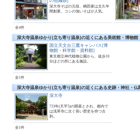
の他麺類]
深大寺そばの元祖、嶋田家は文久年
間創業。コシの強いそばが人気。
全4件
深大寺温泉ゆかり[立ち寄り温泉]の近くにある美術館・博物館
国立天文台三鷹キャンパス[博
物館・科学館・資料館]
東京都立神代植物公園から、徒歩10
分ほどの所にある施設。
全1件
深大寺温泉ゆかり[立ち寄り温泉]の近くにある史跡・神社・仏
深大寺
733年(天平5)の開基とされ、都内で
は浅草寺に次ぐ長い歴史を持つ古
刹。
全1件