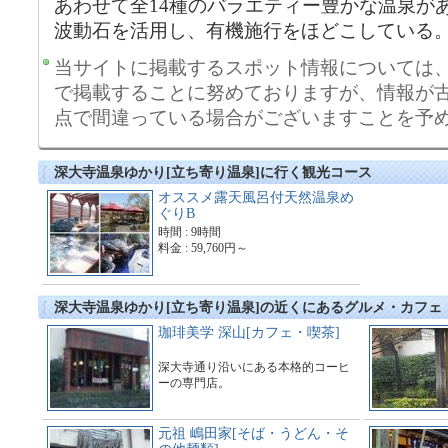
あわせて全14種のバラエティー豊かな温泉が
波動石を活用し、有機施行をほどこしている
当サイトに掲載するスポット情報については
で掲載することに努めておりますが、情報が
点で間違っている場合がございますことを予
深大寺温泉ゆかり[立ち寄り温泉]に行く観光コース
オススメ露天風呂付天然温泉め
ぐりB
時間 : 9時間
料金 : 59,760円～
深大寺温泉ゆかり[立ち寄り温泉]の近くにあるグルメ・カフェ
珈琲美学 深山[カフェ・喫茶]
深大寺通り沿いにある本格的コーヒ
ーの専門店。
元祖 嶋田家[そば・うどん・そ