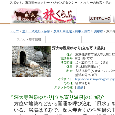
スポット。東京観光タクシー・ジャンボタクシー・ハイヤーの検索・予約
トップ
>
立川・武蔵野・多摩
>
多摩川中流域・府中・調布
>
調布市
>
深大寺
スポット基本情報
深大寺温泉ゆかり[立ち寄り温泉]
住所
東京都調布市深大寺元町2-12-
電話番号
042-499-7777
営業時間
10～22時(受付は～21時)
休日
第1水曜(祝日除く)
料金
入浴1650円(タオル・バス
盤浴30分2500円
公式サイト
http://www.shiroyama-gr.co.jp/y
その他
駐車場あり
スポットの種
[
温泉
]
類
深大寺温泉ゆかり[立ち寄り温泉]のご紹介
方位や地勢などから開運を呼び込む「風水」
いる、浴場は多彩で、深大寺近くの住宅街の