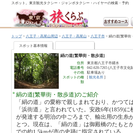
スポット。東京観光タクシー・ジャンボタクシー・ハイヤーの検索・予約
トップ
>
八王子・高尾山周辺
>
八王子・高尾山
>
八王子市
>
絹の道[繁華街
スポット基本情報
絹の道[繁華街・散歩道]
住所
東京都八王子市鑓水
電話番号
042-620-7265 (八王子市文化
その他
駐車場あり
スポットの種
[
観光名所
]
類
絹の道[繁華街・散歩道]のご紹介
「絹の道」の愛称で親しまれており、かつて
「浜街道」と言われていた。安政6年(1859)
が発達する明治の中ごろまで、輸出用の生糸
とつ。現在は、「絹の道」は御殿橋のたもと
での約1.5kmが市の史跡に指定されている。