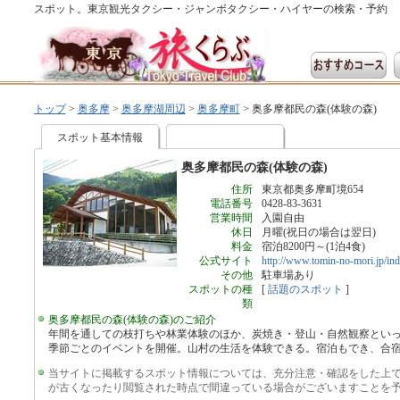
スポット。東京観光タクシー・ジャンボタクシー・ハイヤーの検索・予約
トップ
>
奥多摩
>
奥多摩湖周辺
>
奥多摩町
>
奥多摩都民の森(体験の森)
スポット基本情報
奥多摩都民の森(体験の森)
住所
東京都奥多摩町境654
電話番号
0428-83-3631
営業時間
入園自由
休日
月曜(祝日の場合は翌日)
料金
宿泊8200円～(1泊4食)
公式サイト
http://www.tomin-no-mori.jp/ind
その他
駐車場あり
スポットの種
[
話題のスポット
]
類
奥多摩都民の森(体験の森)のご紹介
年間を通しての枝打ちや林業体験のほか、炭焼き・登山・自然観察とい
季節ごとのイベントを開催。山村の生活を体験できる。宿泊もでき、合
当サイトに掲載するスポット情報については、充分注意・確認をした上
が古くなったり閲覧された時点で間違っている場合がございますことを