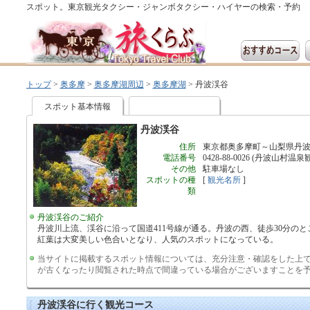
スポット。東京観光タクシー・ジャンボタクシー・ハイヤーの検索・予約
トップ
>
奥多摩
>
奥多摩湖周辺
>
奥多摩湖
>
丹波渓谷
スポット基本情報
丹波渓谷
住所
東京都奥多摩町～山梨県丹
電話番号
0428-88-0026 (丹波山村温
その他
駐車場なし
スポットの種
[
観光名所
]
類
丹波渓谷のご紹介
丹波川上流、渓谷に沿って国道411号線が通る。丹波の西、徒歩30分の
紅葉は大変美しい色合いとなり、人気のスポットになっている。
当サイトに掲載するスポット情報については、充分注意・確認をした上
が古くなったり閲覧された時点で間違っている場合がございますことを
丹波渓谷に行く観光コース