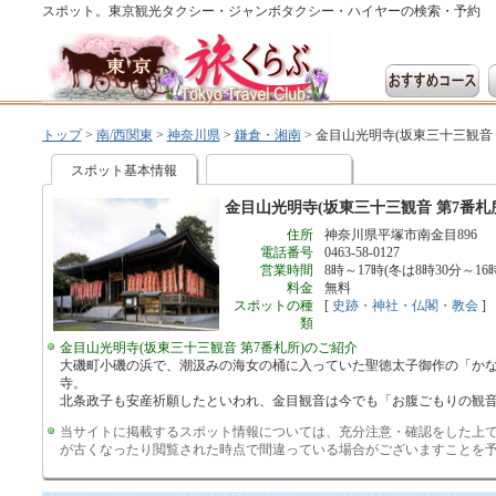
スポット。東京観光タクシー・ジャンボタクシー・ハイヤーの検索・予約
トップ
>
南/西関東
>
神奈川県
>
鎌倉・湘南
>
金目山光明寺(坂東三十三観音 
スポット基本情報
金目山光明寺(坂東三十三観音 第7番札
住所
神奈川県平塚市南金目896
電話番号
0463-58-0127
営業時間
8時～17時(冬は8時30分～16時
料金
無料
スポットの種
[
史跡・神社・仏閣・教会
]
類
金目山光明寺(坂東三十三観音 第7番札所)のご紹介
大磯町小磯の浜で、潮汲みの海女の桶に入っていた聖徳太子御作の「か
寺。
北条政子も安産祈願したといわれ、金目観音は今でも「お腹ごもりの観
当サイトに掲載するスポット情報については、充分注意・確認をした上
が古くなったり閲覧された時点で間違っている場合がございますことを