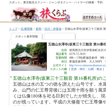
スポット。東京観光タクシー・ジャンボタクシー・ハイヤーの検索・予約
トップ
>
北/東関東
>
群馬
>
渋川・伊香保
>
五徳山水澤寺(坂東三十三観音 第1
スポット基本情報
五徳山水澤寺(坂東三十三観音 第16番札
住所
群馬県渋川市伊香保町水沢21
電話番号
0279-72-3619
営業時間
8時～17時(釈迦堂参拝 9時～
休日
釈迦堂参拝料 大人500円 子
公式サイト
http://www.mizusawakannon.or.j
スポットの種
[
史跡・神社・仏閣・教会
]
類
五徳山水澤寺(坂東三十三観音 第16番札所)の
五徳山は水の五つの徳を讃えた山号です。水
み、山門の仁王尊背後には五雨十雨を願う風
くは仏像180体を祀る巨刹でしたが焼失し、
のが残っています。平成の大修復で仁王尊像