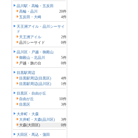
品川駅・高輪・五反田
高輪・品川
20件
五反田・大崎
4件
天王洲アイル・品川シーサイ
ド
天王洲アイル
2件
品川シーサイド
0件
品川区・戸越・御殿山
御殿山・北品川
5件
戸越・旗の台
0件
目黒駅周辺
目黒駅周辺(目黒区)
4件
目黒駅周辺(品川区)
1件
目黒区・自由が丘
自由が丘
10件
目黒区
3件
大井町・大森
大井町・大森(品川区)
3件
大森(大田区)
0件
大田区・馬込・蒲田