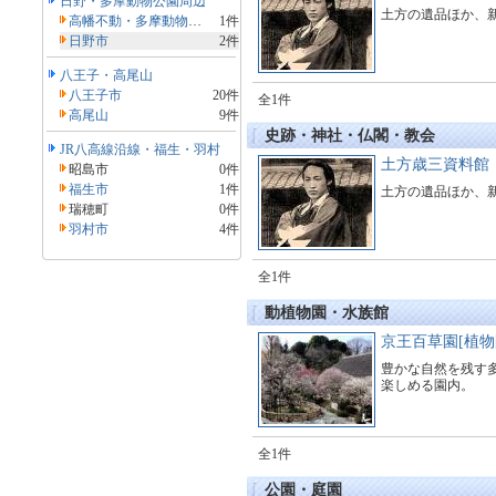
日野・多摩動物公園周辺
土方の遺品ほか、
高幡不動・多摩動物公園
1件
日野市
2件
八王子・高尾山
八王子市
20件
全1件
高尾山
9件
史跡・神社・仏閣・教会
JR八高線沿線・福生・羽村
土方歳三資料館
昭島市
0件
福生市
1件
土方の遺品ほか、
瑞穂町
0件
羽村市
4件
全1件
動植物園・水族館
京王百草園[植物
豊かな自然を残す
楽しめる園内。
全1件
公園・庭園