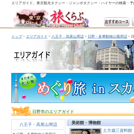
エリアガイド。東京観光タクシー・ジャンボタクシー・ハイヤーの検索・予
トップ
>
エリアガイド
>
八王子・高尾山周辺
>
日野・多摩動物公園周辺
> 
日野市のエリアガイド
美術館・博物館
八王子・高尾山周辺
土方歳三資料館