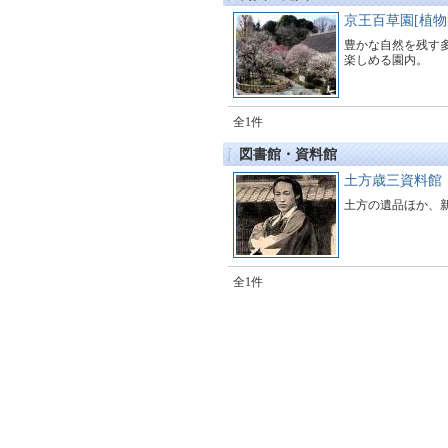
京王百草園[植物
豊かな自然を残す
楽しめる園内。
全1件
図書館・資料館
土方歳三資料館
土方の遺品ほか、
全1件