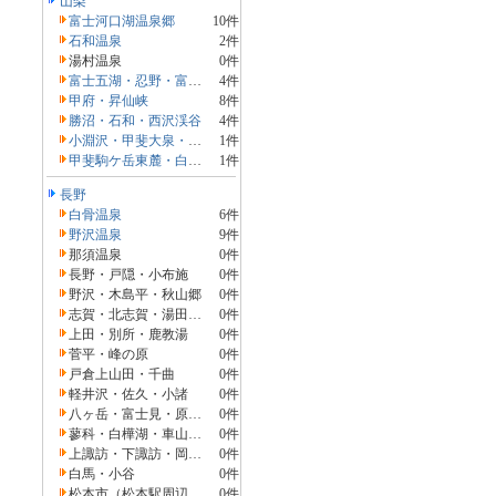
山梨
富士河口湖温泉郷
10件
石和温泉
2件
湯村温泉
0件
富士五湖・忍野・富士吉田
4件
甲府・昇仙峡
8件
勝沼・石和・西沢渓谷
4件
小淵沢・甲斐大泉・清里
1件
甲斐駒ケ岳東麓・白州・長坂
1件
長野
白骨温泉
6件
野沢温泉
9件
那須温泉
0件
長野・戸隠・小布施
0件
野沢・木島平・秋山郷
0件
志賀・北志賀・湯田中渋
0件
上田・別所・鹿教湯
0件
菅平・峰の原
0件
戸倉上山田・千曲
0件
軽井沢・佐久・小諸
0件
八ヶ岳・富士見・原村・野辺山・小海
0件
蓼科・白樺湖・車山・女神湖・姫木平
0件
上諏訪・下諏訪・岡谷・霧ヶ峰・美ヶ原高原
0件
白馬・小谷
0件
松本市（松本駅周辺・浅間・美ヶ原・塩尻）
0件