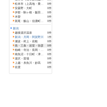
松本市（上高地・乗鞍・白骨・野麦峠）
0件
安曇野・大町
0件
伊那・駒ヶ根・飯田・昼神
0件
木曽
0件
斑尾・飯山・信濃町・黒姫
0件
新潟
越後湯沢温泉
0件
新潟・月岡・阿賀野川
1件
瀬波・村上・岩船
0件
燕・三条・岩室・弥彦
0件
柏崎・寺泊・長岡・魚沼（湯之谷）
0件
南魚沼・十日町・津南（六日町）
0件
湯沢・苗場
0件
上越・糸魚川・妙高
0件
佐渡
0件