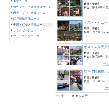
車窓コース
時間 : 6時間
海外ゲストにオススメコース
料金 : 39,840円～42
歴史・文学・散策コース
江戸情緒堪能コース
ベスト・ビュー
季節・グルメ堪能コース
時間 : 9時間
リラクゼーションコース
料金 : 59,760円～64
フリープランコース
オススメ露天風
時間 : 9時間
料金 : 59,760円～64
オス
江戸情緒満喫。
時間 : 8時間
料金 : 53,120円～57
江
全 4件中 1～4件目を表示