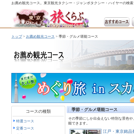
お薦め観光コース。東京観光タクシー・ジャンボタクシー・ハイヤーの検索
トップ
>
お薦め観光コース
>
季節・グルメ堪能コース
季節・グルメ堪能コース
コースの種類
その季節にしか出会えない特別な景色や
特選コース
能できます。
定番コース
江戸・東京銘品