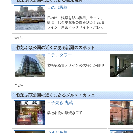
竹芝ふ頭公園の近くにある観光名所
日の出桟橋
日の出～浅草を結ぶ隅田川ライン、
晴海・お台場海浜公園を結ぶお台場
ライン、東京ビッグサイト・パレッ
トタウンを結ぶ東京ビッグサイト・
パレットタウンラインが運行されて
全1件
います。
竹芝ふ頭公園の近くにある話題のスポット
日テレタワー
宮崎駿監督デザインの大時計が目印
全2件
竹芝ふ頭公園の近くにあるグルメ・カフェ
玉子焼き 丸武
築地名物の厚焼き玉子
つきじ魚惣