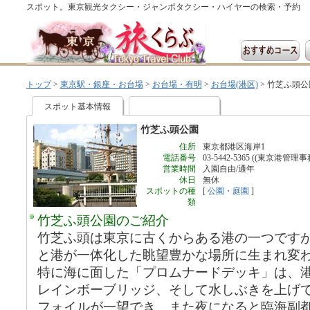
スポット。東京観光タクシー・ジャンボタクシー・ハイヤーの検索・予約
トップ
>
東京駅・銀座・お台場
>
お台場・有明
>
お台場(港区)
>
竹芝ふ頭公
スポット基本情報
竹芝ふ頭公園
住所
東京都港区海岸1
電話番号
03-5442-5365 ((東京港管理事
営業時間
入園自由/通年
休日
無休
スポットの種
[
公園・庭園
]
類
竹芝ふ頭公園のご紹介
竹芝ふ頭は東京に古くからある港の一つです
と港が一体化した眺望豊かな場所に生まれ変
特に海に面した「プロムナードデッキ」は、
レインボーブリッジ、そして水しぶきを上げ
フォイルが一望でき、また夜になると臨海副