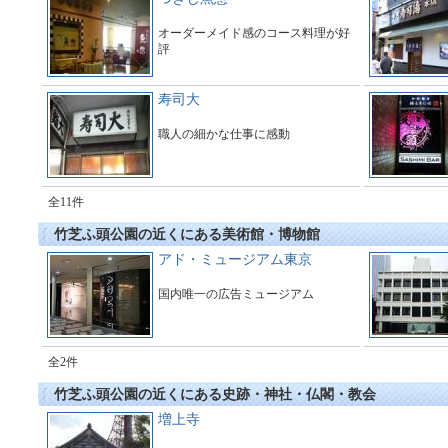
オーダーメイド感のコース料理が好
評
寿司大
職人の細かな仕事に感動
全11件
竹芝ふ頭公園の近くにある美術館・博物館
アド・ミュージアム東京
国内唯一の広告ミュージアム
全2件
竹芝ふ頭公園の近くにある史跡・神社・仏閣・教会
増上寺