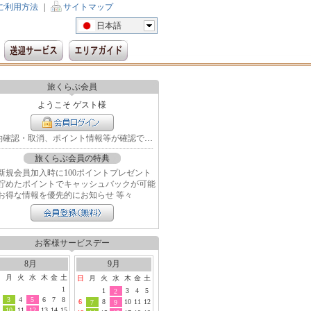
ご利用方法
|
サイトマップ
日本語
旅くらぶ会員
ようこそ ゲスト様
予約確認・取消、ポイント情報等が確認できます
旅くらぶ会員の特典
新規会員加入時に100ポイントプレゼント
貯めたポイントでキャッシュバックが可能
お得な情報を優先的にお知らせ 等々
お客様サービスデー
8月
9月
日
月
火
水
木
金
土
日
月
火
水
木
金
土
1
1
3
4
5
2
3
4
5
6
7
8
6
8
10
11
12
7
9
10
11
12
13
14
15