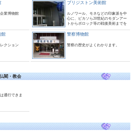
館
ブリジストン美術館
企業博物館
ルノワール、モネなどの印象派を中
心に、ピカソら20世紀のモダンアー
トからポロック等の戦後美術までを
展示
術館
警察博物館
レクション
警察の歴史がよくわかります。
仏閣・教会
は通行できま