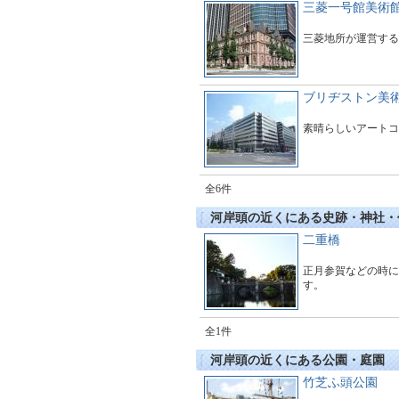
三菱一号館美術
三菱地所が運営する
ブリヂストン美
素晴らしいアートコ
全6件
河岸頭の近くにある史跡・神社・
二重橋
正月参賀などの時に
す。
全1件
河岸頭の近くにある公園・庭園
竹芝ふ頭公園