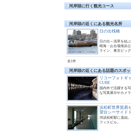
河岸頭に行く観光コース
河岸頭の近くにある観光名所
日の出桟橋
日の出～浅草を結ぶ
晴海・お台場海浜公
ライン、東京ビッグ
トタウンを結ぶ東京
パレットタウンライ
全1件
います。
河岸頭の近くにある話題のスポッ
リコーフォトギャ
CUBE
国内外で活躍する写
な写真展示やカメラ
浜松町世界貿易
望台シーサイド
JR浜松町駅に直結
フィスビル。