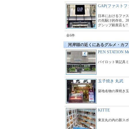
GAP(ファストフ
日本におけるファス
の先駆け的存在。20
グシップ銀座店も!!
全6件
河岸頭の近くにあるグルメ・カフ
PEN STATION Mu
パイロット筆記具ミ
玉子焼き 丸武
築地名物の厚焼き玉
KITTE
東京丸の内の新スポ