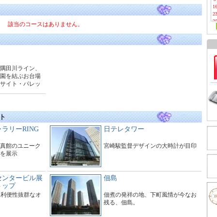
1
2
3
該当のコースはありません。
隅田川ライン、
園を結ぶお台場
サイト・パレッ
ビッグサイト・
ンが運行されて
ト
ラリーRING
日テレタワー
真館のユニーク
宮崎駿監督デザインの大時計が目印
を展示
センタービル展
佃島
トップ
。利便性抜群なオ
佃煮の発祥の地、下町風情が今なお
残る、佃島。