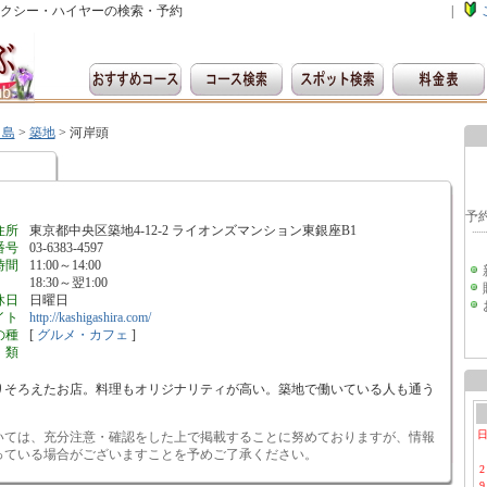
クシー・ハイヤーの検索・予約
|
月島
>
築地
>
河岸頭
住所
東京都中央区築地4-12-2 ライオンズマンション東銀座B1
番号
03-6383-4597
時間
11:00～14:00
18:30～翌1:00
休日
日曜日
イト
http://kashigashira.com/
の種
[
グルメ・カフェ
]
類
りそろえたお店。料理もオリジナリティが高い。築地で働いている人も通う
いては、充分注意・確認をした上で掲載することに努めておりますが、情報
っている場合がございますことを予めご了承ください。
2
9