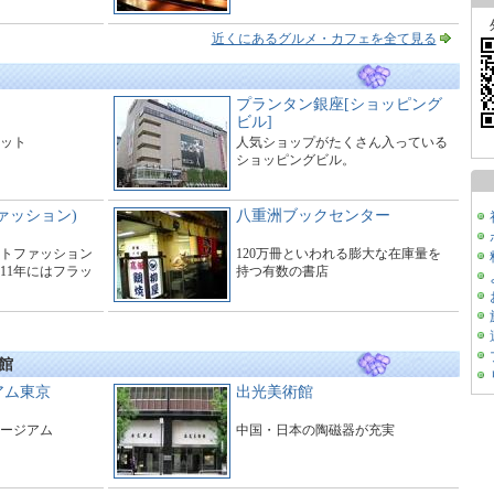
近くにあるグルメ・カフェを全て見る
プランタン銀座[ショッピング
ビル]
ット
人気ショップがたくさん入っている
ショッピングビル。
ァッション)
八重洲ブックセンター
トファッション
120万冊といわれる膨大な在庫量を
11年にはフラッ
持つ有数の書店
館
アム東京
出光美術館
ージアム
中国・日本の陶磁器が充実