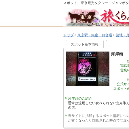
スポット。東京観光タクシー・ジャンボタ
トップ
>
東京駅・銀座・お台場
>
築地・
スポット基本情報
河岸頭
電話
営業
公式サ
スポット
河岸頭のご紹介
通常は流用しない食べられない魚を取
名店。
当サイトに掲載するスポット情報につ
が古くなったり閲覧された時点で間違