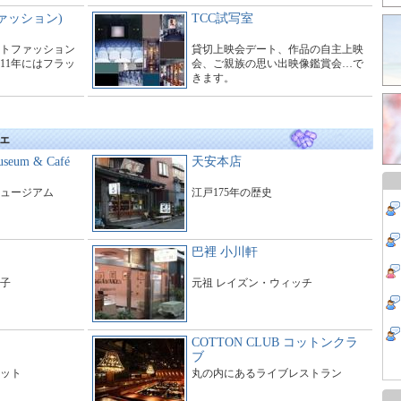
ァッション)
TCC試写室
トファッション
貸切上映会デート、作品の自主上映
11年にはフラッ
会、ご親族の思い出映像鑑賞会…で
きます。
ェ
seum & Café
天安本店
ュージアム
江戸175年の歴史
巴裡 小川軒
子
元祖 レイズン・ウィッチ
COTTON CLUB コットンクラ
ブ
ット
丸の内にあるライブレストラン