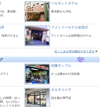
国
ベルモントホテル
1分、東京駅・
東京駅から10分。
5分。
浅草
ファミリーホテル加茂川
。浅草のどまん
アットホームな純和風のホテル。
近くにある宿泊施設を全て見る
グ
佐藤サンプル
ズラリ
かっぱ橋みやげ決定版
オルネコイデ
しの時間。ゆっ
招き猫の専門店
間。なにげない
たいくつろぎの