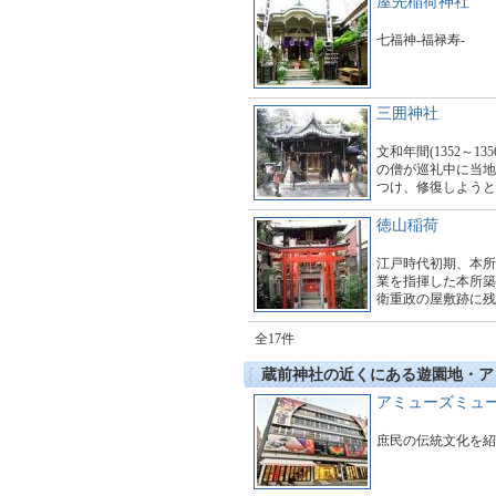
屋先稲荷神社
七福神-福禄寿-
三囲神社
文和年間(1352～13
の僧が巡礼中に当地
つけ、修復しようと
中から壺に収められ
る神像を得ました。
徳山稲荷
江戸時代初期、本所
業を指揮した本所築
衛重政の屋敷跡に残
祀っています。
全17件
蔵前神社の近くにある遊園地・ア
アミューズミュ
庶民の伝統文化を紹