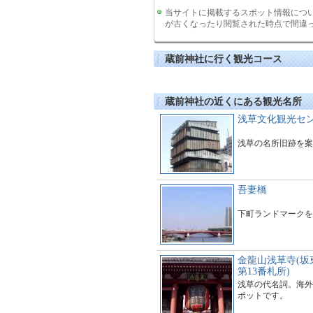
当サイトに掲載するスポット情報につ
が古くなったり閲覧された時点で間違
蔵前神社に行く観光コース
蔵前神社の近くにある観光名所
浅草文化観光セ
浅草の名所旧跡を案
吾妻橋
下町ランドマークを
金龍山浅草寺(坂
第13番札所)
浅草の代名詞。海外
ポットです。