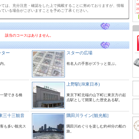
1
いては、充分注意・確認をした上で掲載することに努めておりますが、情報
2
っている場合がございますことを予めご了承ください。
3
該当のコースはありません。
ンター
スターの広場
内。
有名人の手形がズラッと並ぶ。
上野駅(JR東日本)
一望できる橋
東京下町北端の山下町に東京方の起
点駅として開業した歴史ある駅。
東三十三観音
隅田川ライン[観光船]
客も多い観光ス
隅田川めぐりを楽しむ約40分の船の
旅。