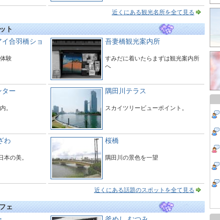
近くにある観光名所を全て見る
ット
アイ合羽橋ショ
吾妻橋観光案内所
体験
すみだに着いたらまずは観光案内所
へ
ンター
隅田川テラス
内。
スカイツリービューポイント。
ざわ
桜橋
る日本の美。
隅田川の景色を一望
近くにある話題のスポットを全て見る
フェ
ー
釜めし むつみ