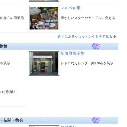
の中で、香り
しいひとときを
マルベル堂
的存在の商業施
懐かしいスターやアイドルに会える
近くにあるショッピングを全て見る
物館
新藤暦展示館
を展示
レトロなカレンダー約130点を展示
れた博物館。
・仏閣・教会