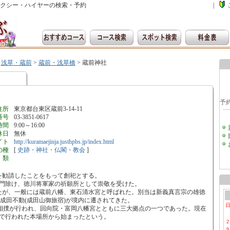
クシー・ハイヤーの検索・予約
|
>
浅草・蔵前
>
蔵前・浅草橋
>
蔵前神社
住所
東京都台東区蔵前3-14-11
番号
03-3851-0617
時間
9:00～16:00
休日
無休
イト
http://kuramaejinja.justhpbs.jp/index.html
の種
[
史跡・神社・仏閣・教会
]
類
を勧請したことをもって創祀とする。
鬼門除け、徳川将軍家の祈願所として崇敬を受けた。
たが、一般には蔵前八幡、東石清水宮と呼ばれた。別当は新義真言宗の雄徳
橋の成田不動(成田山御旅宿)が境内に遷されてきた。
勧進相撲が行われ、回向院・富岡八幡宮とともに三大拠点の一つであった。現在
社で行われた本場所から始まったという。
2
9