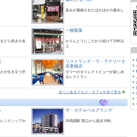
旨みが凝縮されたほかほかの釜めし
一柳製菓
げるどら焼きの名
かりんとうにこだわり続けて50年以
上
店
リストランテ・ラ・ラナリータ
吾妻橋店
さが引き立つ芋
タワーのダイレクトビューが楽しめ
るレストラン
近くにあるグルメ・カフェを全て見る
ル
ザ・ホテルベルグランデ
レンドシップホ
JR両国駅 西口から徒歩30秒。