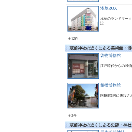
ひととき。目で、口
で、音で、心和む楽
浅草ROX
お過ごしください。
浅草のランドマーク
設
全12件
蔵前神社の近くにある美術館・博
袋物博物館
江戸時代からの袋物
相撲博物館
国技館1階に併設さ
全3件
蔵前神社の近くにある史跡・神社