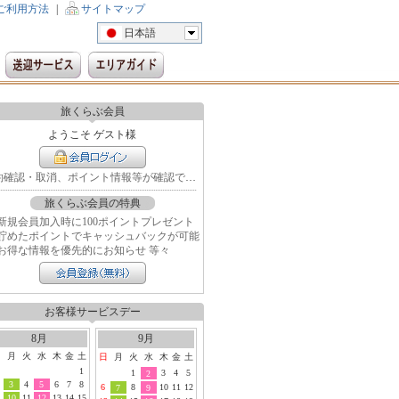
ご利用方法
|
サイトマップ
日本語
旅くらぶ会員
ようこそ ゲスト様
予約確認・取消、ポイント情報等が確認できます
旅くらぶ会員の特典
新規会員加入時に100ポイントプレゼント
貯めたポイントでキャッシュバックが可能
お得な情報を優先的にお知らせ 等々
お客様サービスデー
8月
9月
日
月
火
水
木
金
土
日
月
火
水
木
金
土
1
1
3
4
5
2
3
4
5
6
7
8
6
8
10
11
12
7
9
10
11
12
13
14
15