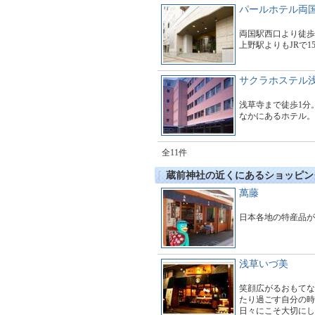
パールホテル両
両国駅西口より徒歩
上野駅よりもJRで1
サクラホステル
浅草寺まで徒歩1分
なかにあるホテル。
全11件
蔵前神社の近くにあるショッピン
萬藤
日本各地の特産品が
浅草いづ美
笑顔広がるおもてな
たり過ごす自分の時
日々にこそ大切にし