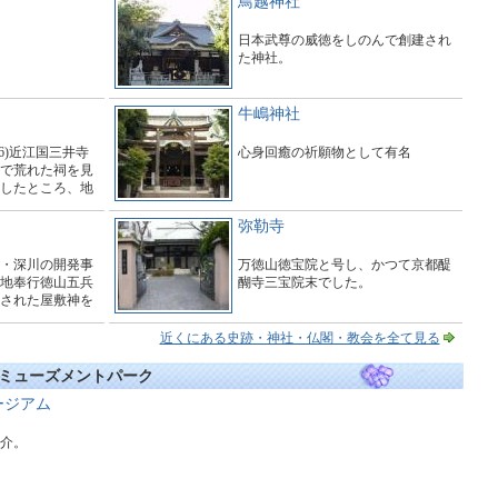
鳥越神社
日本武尊の威徳をしのんで創建され
た神社。
牛嶋神社
56)近江国三井寺
心身回癒の祈願物として有名
で荒れた祠を見
したところ、地
た白狐にまたが
弥勒寺
・深川の開発事
万徳山徳宝院と号し、かつて京都醍
地奉行徳山五兵
醐寺三宝院末でした。
された屋敷神を
近くにある史跡・神社・仏閣・教会を全て見る
ミューズメントパーク
ージアム
介。