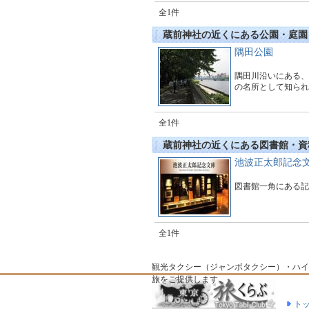
全1件
蔵前神社の近くにある公園・庭園
隅田公園
隅田川沿いにある、
の名所として知られ
全1件
蔵前神社の近くにある図書館・資
池波正太郎記念
図書館一角にある記
全1件
観光タクシー（ジャンボタクシー）・ハイ
旅をご提供します。
ト