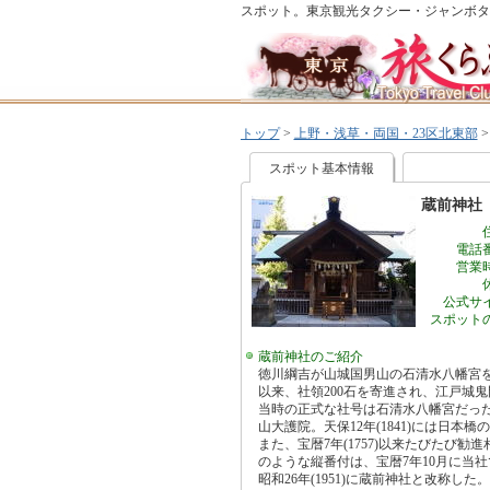
スポット。東京観光タクシー・ジャンボタ
トップ
>
上野・浅草・両国・23区北東部
スポット基本情報
蔵前神社
電話
営業
公式サ
スポット
蔵前神社のご紹介
徳川綱吉が山城国男山の石清水八幡宮
以来、社領200石を寄進され、江戸城
当時の正式な社号は石清水八幡宮だっ
山大護院。天保12年(1841)には日本
また、宝暦7年(1757)以来たびたび
のような縦番付は、宝暦7年10月に当
昭和26年(1951)に蔵前神社と改称した。