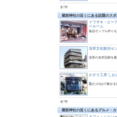
全7件
蔵前神社の近くにある話題のスポ
イワサキ・ビー
ールーム
食品サンプル作りを
浅草文化観光セ
浅草の名所旧跡を案
かざり工房 しお
鏨(たがね)で魅せ
全7件
蔵前神社の近くにあるグルメ・カ
カフェ・ムルソ