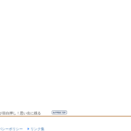
が目白押し！思い出に残る
バシーポリシー
リンク集