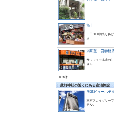
亀十
一日3000個売りあ
店
満願堂 吾妻橋
サツマイモ本来の甘
きん
全38件
蔵前神社の近くにある宿泊施設
浅草ビューホテ
東京スカイツリーフ
テル。