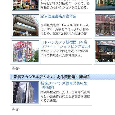
からビジネス対応のスーツまで、各
階独自のセレクションを楽しめる。
紀伊國屋書店新宿本店
国内最大級の「Comic&DVD Forest」
は、DVD5万枚とコミック15万冊を
はじめ、豊富な品揃えが定評の書
店。
ヨドバシカメラ新宿西口本店
[デパート・ショッピングビル]
マルチメディア館を中心に7つの専
門店で構成された家電量販店。
全6件
新宿アカシア本店の近くにある美術館・博物館
損保ジャパン東郷青児美術館
[美術館]
約四半世紀にわたり、国内外の素晴
らしい芸術作品による展覧会を開催
する美術館。
全1件