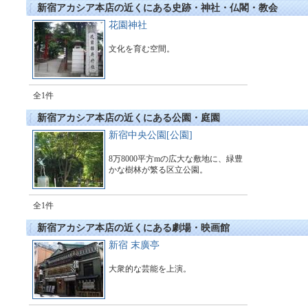
新宿アカシア本店の近くにある史跡・神社・仏閣・教会
花園神社
文化を育む空間。
全1件
新宿アカシア本店の近くにある公園・庭園
新宿中央公園[公園]
8万8000平方mの広大な敷地に、緑豊
かな樹林が繁る区立公園。
全1件
新宿アカシア本店の近くにある劇場・映画館
新宿 末廣亭
大衆的な芸能を上演。