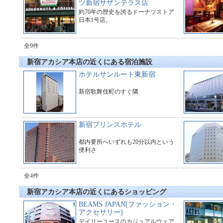
ツ新宿サザンテラス店
約70年の歴史を誇るドーナツストア
日本1号店。
全9件
新宿アカシア本店の近くにある宿泊施設
ホテルサンルート東新宿
新宿歌舞伎町のすぐ隣
新宿プリンスホテル
都内要所へいずれも20分以内という
便利さ
全4件
新宿アカシア本店の近くにあるショッピング
BEAMS JAPAN[ファッション・
アクセサリー]
デイリーユースのカジュアルウェア