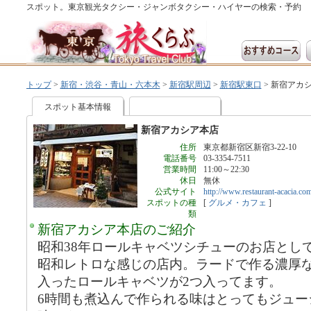
スポット。東京観光タクシー・ジャンボタクシー・ハイヤーの検索・予約
トップ
>
新宿・渋谷・青山・六本木
>
新宿駅周辺
>
新宿駅東口
>
新宿アカ
スポット基本情報
新宿アカシア本店
住所
東京都新宿区新宿3-22-10
電話番号
03-3354-7511
営業時間
11:00～22:30
休日
無休
公式サイト
http://www.restaurant-acacia.com
スポットの種
[
グルメ・カフェ
]
類
新宿アカシア本店のご紹介
昭和38年ロールキャベツシチューのお店とし
昭和レトロな感じの店内。ラードで作る濃厚
入ったロールキャベツが2つ入ってます。
6時間も煮込んで作られる味はとってもジュー