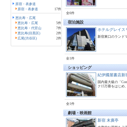
原宿・表参道
原宿・表参道
17件
全6件
恵比寿・広尾
宿泊施設
恵比寿・広尾
5件
恵比寿・代官山
7件
ホテルグレイス
恵比寿(目黒区)
2件
新宿東口のランド
広尾(渋谷区)
2件
全1件
ショッピング
紀伊國屋書店新
国内最大級の「Comi
ク15万冊をはじめ
全1件
劇場・映画館
新宿 末廣亭