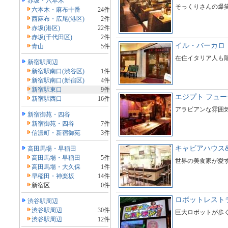
赤坂・六本木
そっくりさんの爆
六本木・麻布十番
24件
西麻布・広尾(港区)
2件
赤坂(港区)
22件
赤坂(千代田区)
2件
イル・バーカロ
青山
5件
在住イタリア人も
新宿駅周辺
新宿駅南口(渋谷区)
1件
新宿駅南口(新宿区)
4件
新宿駅東口
9件
エジプト フュー
新宿駅西口
16件
アラビアンな雰囲
新宿御苑・四谷
新宿御苑・四谷
7件
信濃町・新宿御苑
3件
キャビアハウス
高田馬場・早稲田
高田馬場・早稲田
5件
世界の美食家が愛
高田馬場・大久保
1件
早稲田・神楽坂
14件
新宿区
0件
ロボットレスト
渋谷駅周辺
渋谷駅周辺
30件
巨大ロボットが歩
渋谷駅周辺
12件