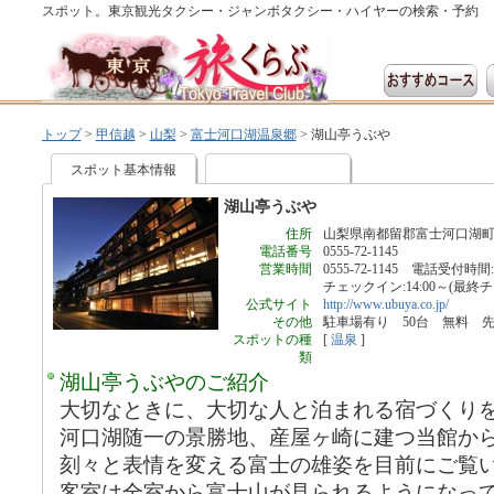
スポット。東京観光タクシー・ジャンボタクシー・ハイヤーの検索・予約
トップ
>
甲信越
>
山梨
>
富士河口湖温泉郷
>
湖山亭うぶや
スポット基本情報
湖山亭うぶや
住所
山梨県南都留郡富士河口湖町
電話番号
0555-72-1145
営業時間
0555-72-1145 電話受付時間:1
チェックイン:14:00～(最終チェ
公式サイト
http://www.ubuya.co.jp/
その他
駐車場有り 50台 無料 
スポットの種
[
温泉
]
類
湖山亭うぶやのご紹介
大切なときに、大切な人と泊まれる宿づくり
河口湖随一の景勝地、産屋ヶ崎に建つ当館か
刻々と表情を変える富士の雄姿を目前にご覧
客室は全室から富士山が見られるようになっ