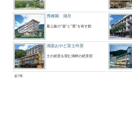
秀峰閣 湖月
最上級の"遊"と"寛"を有す館
湖楽おやど富士吟景
士の絶景を望む湖畔の絶景宿
全7件