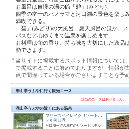
お風呂は自慢の湯の館「碧」(みどり)。
四季の富士のパノラマと河口湖の景色を楽し
満喫できる。
「碧」(みどり)の大風呂、露天風呂のほか、
バスなど心ゆくまで温泉を楽しめます。
お料理は旬の香り、持ち味を大切にした逸品
能できます。
当サイトに掲載するスポット情報については
で掲載することに努めておりますが、情報が
点で間違っている場合がございますことを予
湖山亭うぶやに行く観光コース
該当のコースはありません。
湖山亭うぶやの近くにある温泉
ブリーズベイレイクリゾートホ
テル河口湖
河口湖一望の湖畔のリゾートホテル