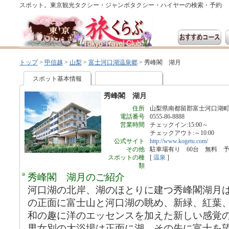
スポット。東京観光タクシー・ジャンボタクシー・ハイヤーの検索・予約
トップ
>
甲信越
>
山梨
>
富士河口湖温泉郷
>
秀峰閣 湖月
スポット基本情報
秀峰閣 湖月
住所
山梨県南都留郡富士河口湖町河
電話番号
0555-86-8888
営業時間
チェックイン:15:00～
チェックアウト:～10:00
公式サイト
http://www.kogetu.com/
その他
駐車場有り 60台 無料 
スポットの種
[
温泉
]
類
秀峰閣 湖月のご紹介
河口湖の北岸、湖のほとりに建つ秀峰閣湖月
の正面に富士山と河口湖の眺め、新緑、紅葉
和の趣に洋のエッセンスを加えた新しい感覚
男女別の大浴場は正面に湖、その先に富士を