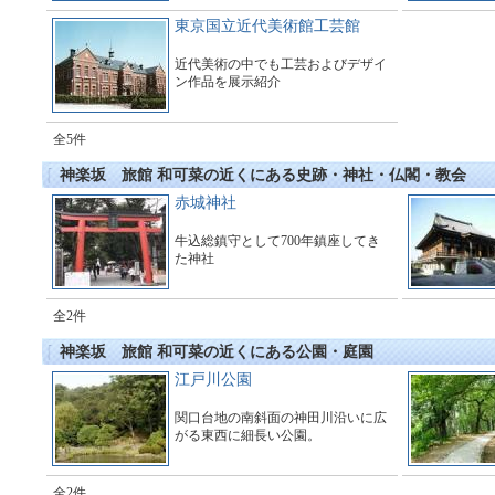
東京国立近代美術館工芸館
近代美術の中でも工芸およびデザイ
ン作品を展示紹介
全5件
神楽坂 旅館 和可菜の近くにある史跡・神社・仏閣・教会
赤城神社
牛込総鎮守として700年鎮座してき
た神社
全2件
神楽坂 旅館 和可菜の近くにある公園・庭園
江戸川公園
関口台地の南斜面の神田川沿いに広
がる東西に細長い公園。
全2件