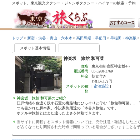
スポット。東京観光タクシー・ジャンボタクシー・ハイヤーの検索・予約
トップ
>
新宿・渋谷・青山・六本木
>
高田馬場・早稲田
>
早稲田・神楽坂
スポット基本情報
神楽坂 旅館 和可菜
住所
東京都新宿区神楽坂4-7
電話番号
03-3260-3769
料金
朝食付き
1泊1人1万円
スポットの種
[
宿泊施設
]
類
神楽坂 旅館 和可菜のご紹介
江戸情緒を色濃く残す石畳の裏路地にひっそりと佇む「旅館和可菜」、
つも書かれた脚本家、小説家御用達の「本書き旅館」です。
ホテルや旅館とはまた違ったよさを体験できます。
当サイトに掲載するスポット情報については、充分注意・確認をした上
が古くなったり閲覧された時点で間違っている場合がございますことを