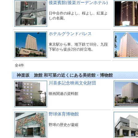
後楽賓館(後楽ガーデンホテル)
日中合作の緑よし、桜よし、紅葉よ
しの名園。
ホテルグランドパレス
東京駅から車、地下鉄で10分。九段
下駅から徒歩2分の好立地。
全4件
神楽坂 旅館 和可菜の近くにある美術館・博物館
川喜多記念映画文化財団
映画関連の資料館
野球体育博物館
野球の歴史が凝縮