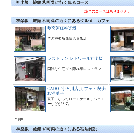
神楽坂 旅館 和可菜に行く観光コース
該当のコースはありません。
神楽坂 旅館 和可菜の近くにあるグルメ・カフェ
割烹河庄神楽坂
昔の神楽坂風情温まる店
レストラン レトワール神楽坂
閑静な住宅街の隠れ家レストラン
CADOT小石川店[カフェ・喫茶/
和洋菓子]
双子になったロールケーキ、ジュモ
ーなどが人気
全9件
神楽坂 旅館 和可菜の近くにある宿泊施設