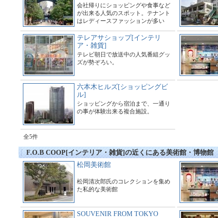
会社帰りにショッピングや食事など
が出来る人気のスポット。テナント
はレディースファッションが多い
が、ベビー&キッズショップもある
ので、カップルでも家族でも楽しめ
テレアサショップ[インテリ
る。
ア・雑貨]
テレビ朝日で放送中の人気番組グッ
ズが勢ぞろい。
六本木ヒルズ[ショッピングビ
ル]
ショッピングから宿泊まで、一通り
の事が体験出来る複合施設。
全5件
F.O.B COOP[インテリア・雑貨]の近くにある美術館・博物館
松岡美術館
松岡清次郎氏のコレクションを集め
た私的な美術館
SOUVENIR FROM TOKYO