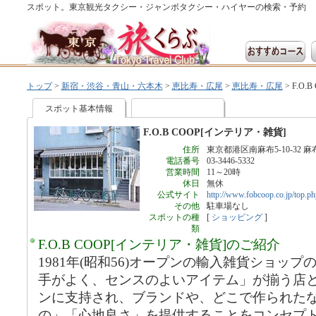
スポット。東京観光タクシー・ジャンボタクシー・ハイヤーの検索・予約
トップ
>
新宿・渋谷・青山・六本木
>
恵比寿・広尾
>
恵比寿・広尾
>
F.O.
スポット基本情報
F.O.B COOP[インテリア・雑貨]
住所
東京都港区南麻布5-10-32
電話番号
03-3446-5332
営業時間
11～20時
休日
無休
公式サイト
http://www.fobcoop.co.jp/top.ph
その他
駐車場なし
スポットの種
[
ショッピング
]
類
F.O.B COOP[インテリア・雑貨]のご紹介
1981年(昭和56)オープンの輸入雑貨ショッ
手がよく、センスのよいアイテム」が揃う店
ンに支持され、ブランドや、どこで作られた
の」「心地良さ」を提供することをコンセプ