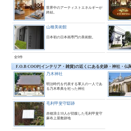
世界中のアーティストエネルギーが
終結。
山種美術館
日本初の日本画専門の美術館。
全9件
F.O.B COOP[インテリア・雑貨]の近くにある史跡・神社・仏
乃木神社
明治時代を代表する軍人の一人であ
る乃木希典を祀った神社
毛利甲斐守邸跡
赤穂浪士10人が切腹した毛利甲斐守
麻布上屋敷跡地