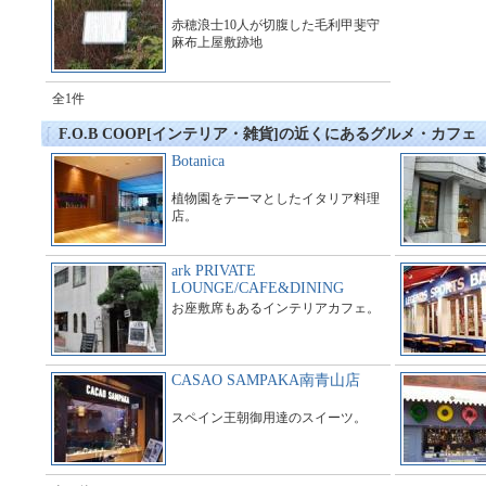
赤穂浪士10人が切腹した毛利甲斐守
麻布上屋敷跡地
全1件
F.O.B COOP[インテリア・雑貨]の近くにあるグルメ・カフェ
Botanica
植物園をテーマとしたイタリア料理
店。
ark PRIVATE
LOUNGE/CAFE&DINING
お座敷席もあるインテリアカフェ。
CASAO SAMPAKA南青山店
スペイン王朝御用達のスイーツ。