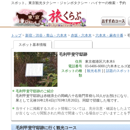
スポット。東京観光タクシー・ジャンボタクシー・ハイヤーの検索・予約
トップ
>
新宿・渋谷・青山・六本木
>
赤坂・六本木
>
六本木・麻布十番
>
スポット基本情報
毛利甲斐守邸跡
住所
東京都港区六本木6
電話番号
03-6406-6000 (六本木
スポットの種
[
観光名所
] [
話題のスポッ
類
毛利甲斐守邸跡のご紹介
毛利甲斐守邸跡は赤穂浪士の岡嶋八十右衛門常樹ら10人がお預けになり
果として元禄16年2月4日(1703年3月20日)、同邸で切腹した地です。
当サイトに掲載するスポット情報については、充分注意・確認をした上
が古くなったり閲覧された時点で間違っている場合がございますことを
毛利甲斐守邸跡に行く観光コース