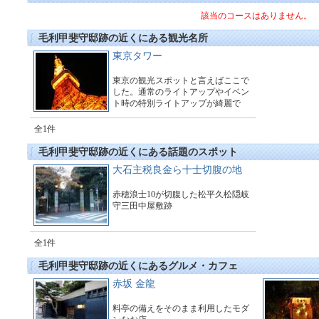
該当のコースはありません。
毛利甲斐守邸跡の近くにある観光名所
東京タワー
東京の観光スポットと言えばここで
した。通常のライトアップやイベン
ト時の特別ライトアップが綺麗で
す。
全1件
毛利甲斐守邸跡の近くにある話題のスポット
大石主税良金ら十士切腹の地
赤穂浪士10が切腹した松平久松隠岐
守三田中屋敷跡
全1件
毛利甲斐守邸跡の近くにあるグルメ・カフェ
赤坂 金龍
料亭の備えをそのまま利用したモダ