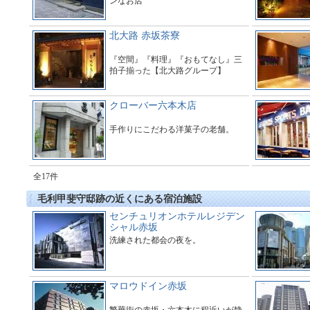
ンなお店
北大路 赤坂茶寮
『空間』『料理』『おもてなし』三
拍子揃った【北大路グループ】
クローバー六本木店
手作りにこだわる洋菓子の老舗。
全17件
毛利甲斐守邸跡の近くにある宿泊施設
センチュリオンホテルレジデン
シャル赤坂
洗練された都会の夜を。
マロウドイン赤坂