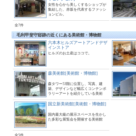
女性を心から美しくするショップが
集結した、赤坂を代表するファッシ
ョンビル。
全7件
毛利甲斐守邸跡の近くにある美術館・博物館
六本木ヒルズアートアンドデザ
インストア
ヒルズのお土産はココで。
森美術館[美術館・博物館]
森タワー53階に位置し、写真、建
築、デザインなど幅広くコンテンポ
ラリーアートを紹介している美術
館。
国立新美術館[美術館・博物館]
国内最大級の展示スペースを生かし
た多彩な展覧会を開催する美術館
全5件