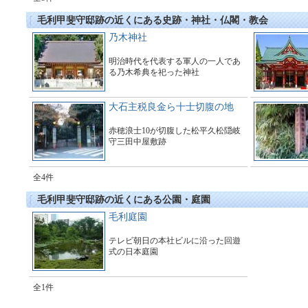
毛利甲斐守邸跡の近くにある史跡・神社・仏閣・教会
乃木神社
明治時代を代表する軍人の一人であ
る乃木希典を祀った神社
大石主税良金ら十士切腹の地
赤穂浪士10が切腹した松平久松隠岐
守三田中屋敷跡
全4件
毛利甲斐守邸跡の近くにある公園・庭園
毛利庭園
テレビ朝日の本社ビルに沿った回遊
式の日本庭園
全1件