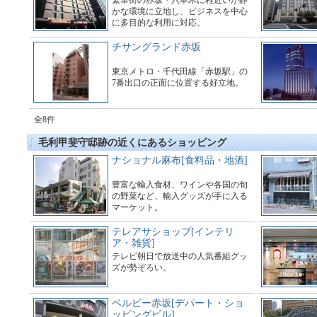
繁華街の赤坂・六本木に程近いが静
かな環境に立地し、ビジネスを中心
に多目的な利用に対応。
チサングランド赤坂
東京メトロ・千代田線「赤坂駅」の
7番出口の正面に位置する好立地。
全8件
毛利甲斐守邸跡の近くにあるショッピング
ナショナル麻布[食料品・地酒]
豊富な輸入食材、ワインや各国の旬
の野菜など、輸入グッズが手に入る
マーケット。
テレアサショップ[インテリ
ア・雑貨]
テレビ朝日で放送中の人気番組グッ
ズが勢ぞろい。
ベルビー赤坂[デパート・ショ
ッピングビル]