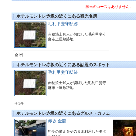
該当のコースはありません。
ホテルモントレ赤坂の近くにある観光名所
毛利甲斐守邸跡
赤穂浪士10人が切腹した毛利甲斐守
麻布上屋敷跡地
全1件
ホテルモントレ赤坂の近くにある話題のスポット
毛利甲斐守邸跡
赤穂浪士10人が切腹した毛利甲斐守
麻布上屋敷跡地
全1件
ホテルモントレ赤坂の近くにあるグルメ・カフェ
赤坂 金龍
料亭の備えをそのまま利用したモダ