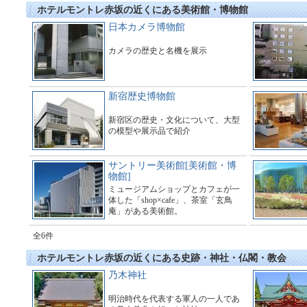
ホテルモントレ赤坂の近くにある美術館・博物館
日本カメラ博物館
カメラの歴史と名機を展示
新宿歴史博物館
新宿区の歴史・文化について、大型
の模型や展示品で紹介
サントリー美術館[美術館・博
物館]
ミュージアムショップとカフェが一
体した「shop×cafe」、茶室「玄鳥
庵」がある美術館。
全6件
ホテルモントレ赤坂の近くにある史跡・神社・仏閣・教会
乃木神社
明治時代を代表する軍人の一人であ