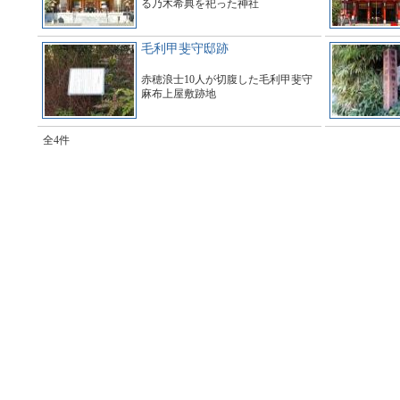
る乃木希典を祀った神社
毛利甲斐守邸跡
赤穂浪士10人が切腹した毛利甲斐守
麻布上屋敷跡地
全4件