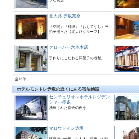
ンなお店
北大路 赤坂茶寮
『空間』『料理』『おもてなし』三
拍子揃った【北大路グループ】
クローバー六本木店
手作りにこだわる洋菓子の老舗。
全16件
ホテルモントレ赤坂の近くにある宿泊施設
センチュリオンホテルレジデン
シャル赤坂
洗練された都会の夜を。
マロウドイン赤坂