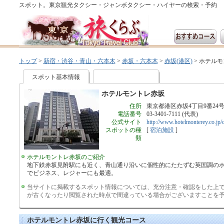
スポット。東京観光タクシー・ジャンボタクシー・ハイヤーの検索・予約
トップ
>
新宿・渋谷・青山・六本木
>
赤坂・六本木
>
赤坂(港区)
>
ホテルモ
スポット基本情報
ホテルモントレ赤坂
住所
東京都港区赤坂4丁目9番24
電話番号
03-3401-7111 (代表)
公式サイト
http://www.hotelmonterey.co.jp/
スポットの種
[
宿泊施設
]
類
ホテルモントレ赤坂のご紹介
地下鉄赤坂見附駅にも近く、青山通り沿いに個性的にたたずむ英国調の
でビジネス、レジャーにも最適。
当サイトに掲載するスポット情報については、充分注意・確認をした上
が古くなったり閲覧された時点で間違っている場合がございますことを
ホテルモントレ赤坂に行く観光コース