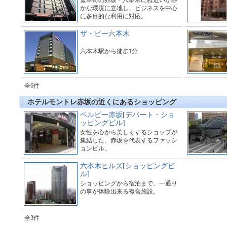
繁華街の赤坂・六本木に程近いが静
かな環境に立地し、ビジネスを中心
に多目的な利用に対応。
ザ・ビー六本木
六本木駅から徒歩1分
全6件
ホテルモントレ赤坂の近くにあるショッピング
ベルビー赤坂[デパート・ショ
ッピングビル]
女性を心から美しくするショップが
集結した、赤坂を代表するファッシ
ョンビル。
六本木ヒルズ[ショッピングビ
ル]
ショッピングから宿泊まで、一通り
の事が体験出来る複合施設。
全3件