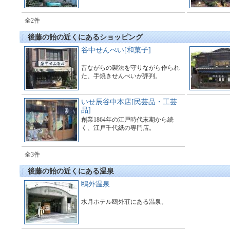
全2件
後藤の飴の近くにあるショッピング
谷中せんべい[和菓子]
昔ながらの製法を守りながら作られ
た、手焼きせんべいが評判。
いせ辰谷中本店[民芸品・工芸
品]
創業1864年の江戸時代末期から続
く、江戸千代紙の専門店。
全3件
後藤の飴の近くにある温泉
鴎外温泉
水月ホテル鴎外荘にある温泉。