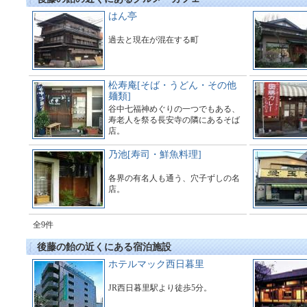
はん亭
過去と現在が混在する町
松寿庵[そば・うどん・その他
麺類]
谷中七福神めぐりの一つでもある、
寿老人を祭る長安寺の隣にあるそば
店。
乃池[寿司・鮮魚料理]
各界の有名人も通う、穴子ずしの名
店。
全9件
後藤の飴の近くにある宿泊施設
ホテルマック西日暮里
JR西日暮里駅より徒歩5分。