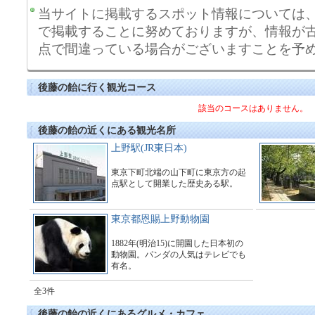
当サイトに掲載するスポット情報については
で掲載することに努めておりますが、情報が
点で間違っている場合がございますことを予
後藤の飴に行く観光コース
該当のコースはありません。
後藤の飴の近くにある観光名所
上野駅(JR東日本)
東京下町北端の山下町に東京方の起
点駅として開業した歴史ある駅。
東京都恩賜上野動物園
1882年(明治15)に開園した日本初の
動物園。パンダの人気はテレビでも
有名。
全3件
後藤の飴の近くにあるグルメ・カフェ