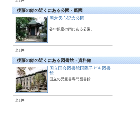
全1件
後藤の飴の近くにある公園・庭園
岡倉天心記念公園
谷中銀座の南にある公園。
全1件
後藤の飴の近くにある図書館・資料館
国立国会図書館国際子ども図書
館
国立の児童書専門図書館
全1件