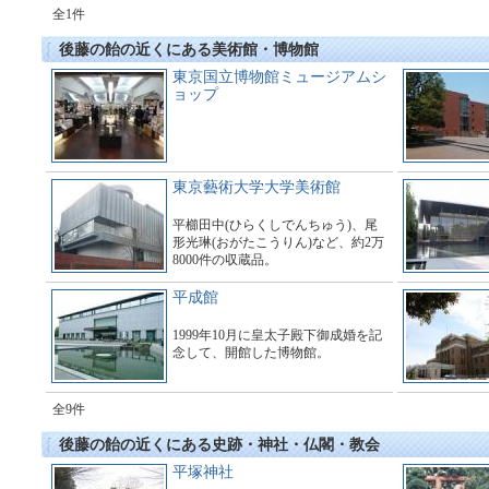
全1件
後藤の飴の近くにある美術館・博物館
東京国立博物館ミュージアムシ
ョップ
東京藝術大学大学美術館
平櫛田中(ひらくしでんちゅう)、尾
形光琳(おがたこうりん)など、約2万
8000件の収蔵品。
平成館
1999年10月に皇太子殿下御成婚を記
念して、開館した博物館。
全9件
後藤の飴の近くにある史跡・神社・仏閣・教会
平塚神社