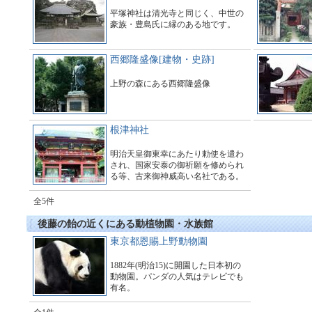
平塚神社は清光寺と同じく、中世の
豪族・豊島氏に縁のある地です。
西郷隆盛像[建物・史跡]
上野の森にある西郷隆盛像
根津神社
明治天皇御東幸にあたり勅使を遣わ
され、国家安泰の御祈願を修められ
る等、古来御神威高い名社である。
全5件
後藤の飴の近くにある動植物園・水族館
東京都恩賜上野動物園
1882年(明治15)に開園した日本初の
動物園。パンダの人気はテレビでも
有名。