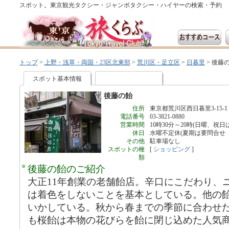
スポット。東京観光タクシー・ジャンボタクシー・ハイヤーの検索・予約
トップ
>
上野・浅草・両国・23区北東部
>
荒川区・足立区
>
日暮里
>
後藤
スポット基本情報
後藤の飴
住所
東京都荒川区西日暮里3-15-1
電話番号
03-3821-0880
営業時間
10時30分～20時(日曜、祝日は
休日
水曜不定休(夏期は要問合せ
その他
駐車場なし
スポットの種
[
ショッピング
]
類
後藤の飴のご紹介
大正11年創業の老舗飴店。辛口にこだわり、
は着色をしないことを基本としている。他の
いかしている。秋から春までの季節に合わせ
も桜飴は本物の花びらを飴に閉じ込めた人気